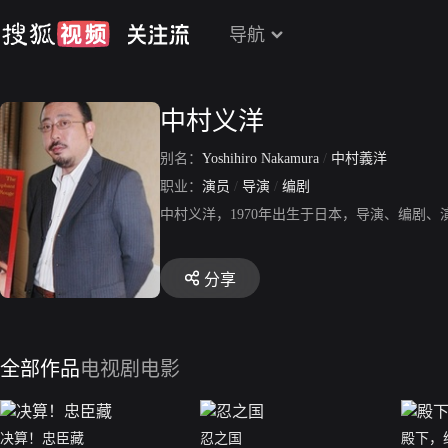
导航
中村义洋
别名：
Yoshihiro Nakamura
/
中村義洋
职业：
演员
/
导演
/
编剧
中村义洋，1970年出生于日本，导演、编剧
分享
全部作品
电视剧
电影
决算！忠臣藏
忍之国
殿下，