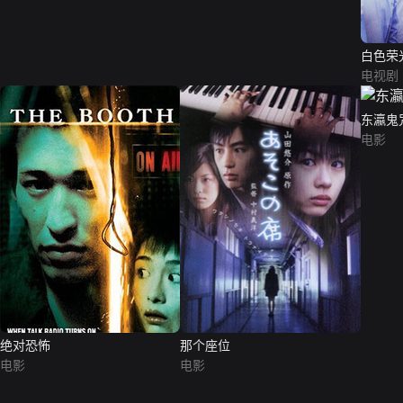
白色荣
电视剧
东瀛鬼
电影
绝对恐怖
那个座位
电影
电影