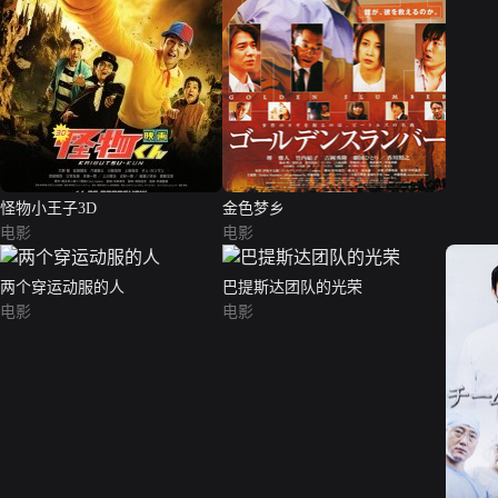
怪物小王子3D
金色梦乡
电影
电影
两个穿运动服的人
巴提斯达团队的光荣
电影
电影