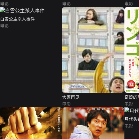
电影
电影
电影
白雪公主杀人事件
电影
大家再见
奇迹的
电影
电影
月代头
电影