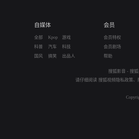
自媒体
会员
全部
Kpop
游戏
会员特权
科普
汽车
科技
会员剧场
国风
搞笑
出品人
帮助
搜狐影音
-
搜狐
请仔细阅读
搜狐视频隐私政策
、
Copyri