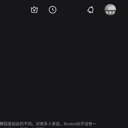
bers
Ben Lokey
克里斯托弗·麦克唐纳
Phineas Newborn III
Bruno Falcon
舞蹈是如此的不同。对很多人来说，Breakin似乎没有一