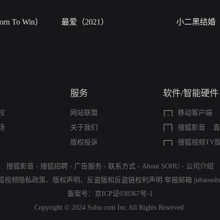
n To Win）
最爱（2021）
小二黑结婚
服务
软件/智能硬件
权
网站联盟
移动客户端
场
关于我们
搜狐影音
直
版权投诉
搜狐视频TV
搜狐影音
-
搜狐招聘
-
广告服务
-
联系方式
-
About SOHU
-
公司介绍
狐视频隐私政策
、
版权声明
、
反盗版和反盗链权利声明
举报邮箱
jubaoso
备案号：
京ICP证030367号-1
Copyright © 2024 Sohu.com Inc.All Rights Reserved.