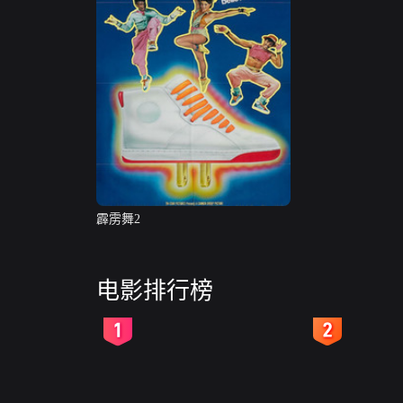
霹雳舞2
电影排行榜
2
3