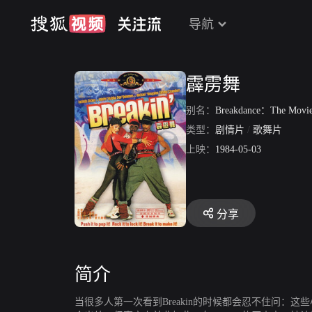
导航
霹雳舞
别名：
Breakdance：The Movi
类型：
剧情片
/
歌舞片
上映：
1984-05-03
分享
简介
当很多人第一次看到Breakin的时候都会忍不住问：这