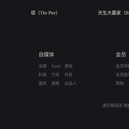
堤（The Pier）
天生大赢家（Bor
自媒体
会员
全部
Kpop
游戏
会员特
科普
汽车
科技
会员剧
国风
搞笑
出品人
帮助
请仔细阅读
搜