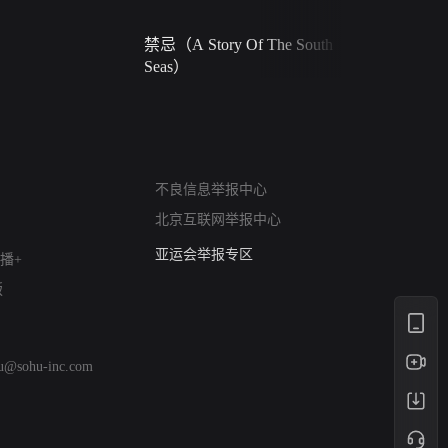
禁忌（A Story Of The South
火球（Ball 
Seas）
网络暴力有害信息举报
不良信息举报中心
12318 文化市场举报
北京互联网举报中心
算法推荐专项举报
亚运会举报专区
播+
涉历史虚无举报
版
网络谣言信息专项
涉政举报入口
涉未成年人举报
hu@sohu-inc.com
清朗自媒体乱象举报
涉民族宗教有害信息举报
清朗·生活服务类内容举报