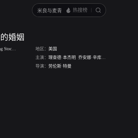
人的婚姻
ckbroker
地区：
美国
主演：
理查德·本杰明
乔安娜·辛库斯
伊丽莎白·阿什
导演：
劳伦斯·特曼