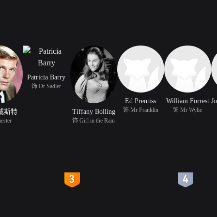
Patricia Barry
饰 Dr Sadler
Ed Prentiss
William Forrest
饰 Mr Franklin
饰 Mr Wylie
威斯特
Tiffany Bolling
ester
饰 Girl in the Rain
4
5