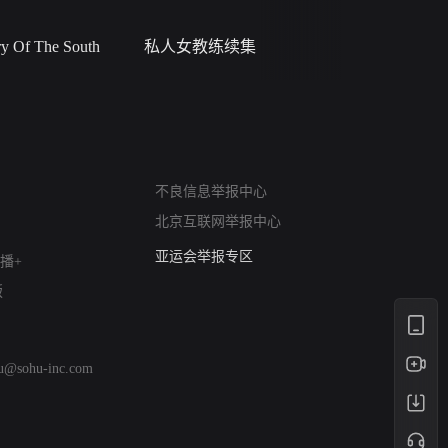
 Of The South
私人女教练续集
小二黑结
网络暴力有害信息举报
不良信息举报中心
12318 文化市场举报
北京互联网举报中心
算法推荐专项举报
亚运会举报专区
播+
涉历史虚无举报
版
网络谣言信息专项
涉政举报入口
涉未成年人举报
hu@sohu-inc.com
清朗自媒体乱象举报
涉民族宗教有害信息举报
清朗·生活服务类内容举报