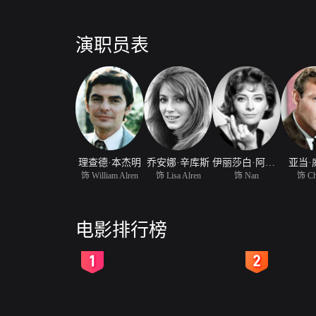
演职员表
理查德·本杰明
乔安娜·辛库斯
伊丽莎白·阿什利
亚当·
饰 William Alren
饰 Lisa Alren
饰 Nan
饰 Ch
电影排行榜
2
3