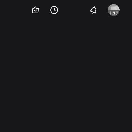
利
亚当·威斯特
Patricia Barry
Tiffany Bolling
Ed Prentiss
William Forrest