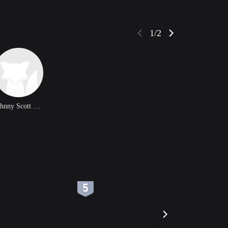
1/2
Johnny Scott Lee
6
7