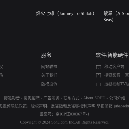
烽火七雄（Journey To Shiloh）
禁忌（A Story
Seas）
服务
软件/智能硬件
权
网站联盟
移动客户端
场
关于我们
搜狐影音
直
版权投诉
搜狐视频TV
搜狐影音
-
搜狐招聘
-
广告服务
-
联系方式
-
About SOHU
-
公司介绍
狐视频隐私政策
、
版权声明
、
反盗版和反盗链权利声明
举报邮箱
jubaoso
备案号：
京ICP证030367号-1
Copyright © 2024 Sohu.com Inc.All Rights Reserved.