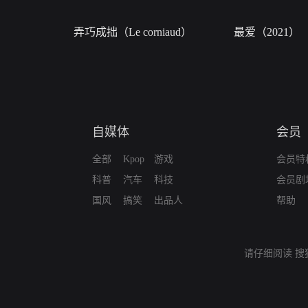
弄巧成拙（Le corniaud）
最爱（2021）
自媒体
会员
全部
Kpop
游戏
会员特
科普
汽车
科技
会员剧
国风
搞笑
出品人
帮助
请仔细阅读
搜