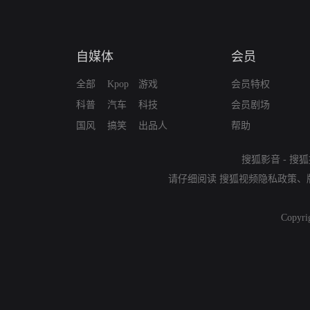
自媒体
会员
全部
Kpop
游戏
会员特权
科普
汽车
科技
会员剧场
国风
搞笑
出品人
帮助
搜狐影音
-
搜狐
请仔细阅读
搜狐视频隐私政策
、
Copyri