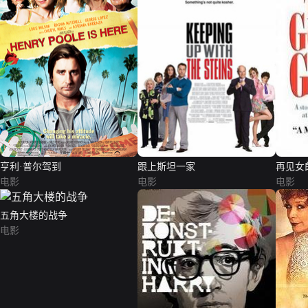
亨利·普尔驾到
跟上斯坦一家
再见女
电影
电影
电影
五角大楼的战争
电影