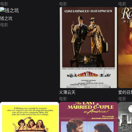
电影
电影
电影
钱之坑
电影
义薄云天
爱的召
电影
电影