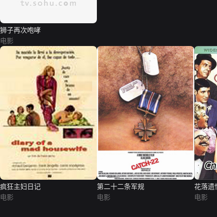
狮子再次咆哮
电影
疯狂主妇日记
第二十二条军规
花落遗
电影
电影
电影