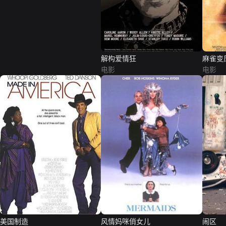
解构爱情狂
麻雀变
电影
电影
美国制造
风情妈咪俏女儿
闹区