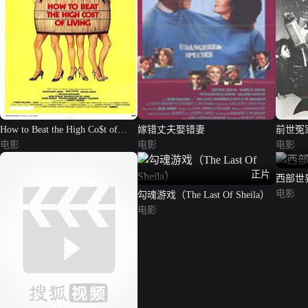
How to Beat the High Co$t of
嫁错丈夫娶错妻
前世冤
Living
电影
电影
电影
正片
西部世界
电影
勾魂游戏（The Last Of Sheila）
电影