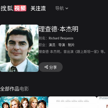
导航
理查德·本杰明
别名：
Richard Benjamin
职业：
演员
/
导演
/
制片
理查德·本杰明，曾出演《跟上斯坦一家》等。
分享
全部作品
电影