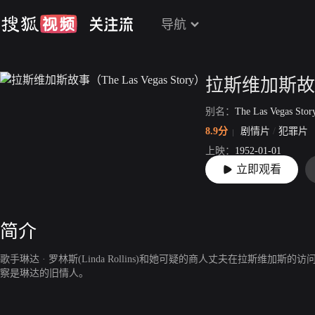
导航
别名：
The Las Vegas Stor
8.9分
剧情片
/
犯罪片
上映：
1952-01-01
立即观看
片长：
87分27秒
简介
歌手琳达 · 罗林斯(Linda Rollins)和她可疑的商人丈夫在拉斯维加
察是琳达的旧情人。