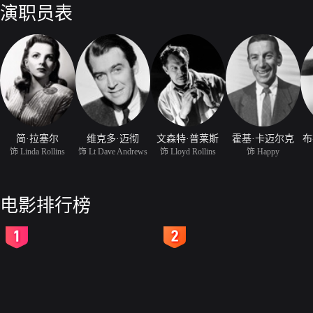
演职员表
简·拉塞尔
维克多·迈彻
文森特·普莱斯
霍基·卡迈尔克
布
饰 Linda Rollins
饰 Lt Dave Andrews
饰 Lloyd Rollins
饰 Happy
电影排行榜
2
3