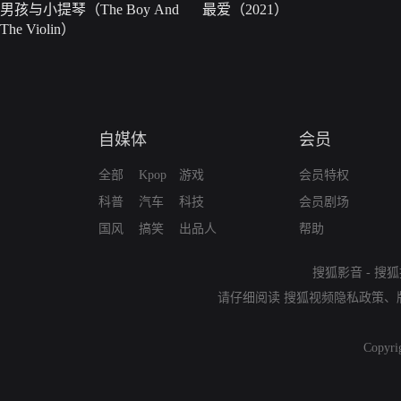
男孩与小提琴（The Boy And
最爱（2021）
The Violin）
自媒体
会员
全部
Kpop
游戏
会员特权
科普
汽车
科技
会员剧场
国风
搞笑
出品人
帮助
搜狐影音
-
搜狐
请仔细阅读
搜狐视频隐私政策
、
Copyri