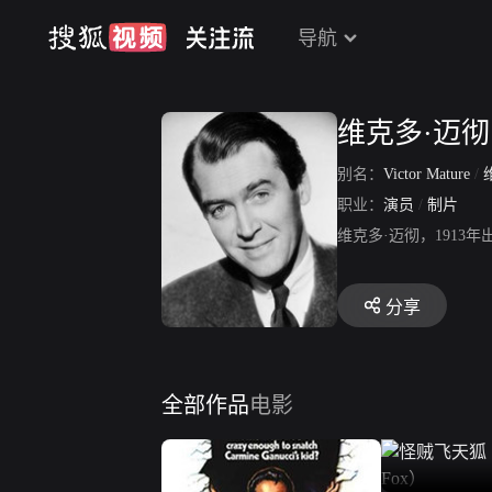
导航
维克多·迈彻
别名：
Victor Mature
/
职业：
演员
/
制片
维克多·迈彻，1913
分享
全部作品
电影