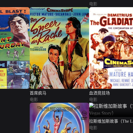
电影
首席疯马
血洒竞技场
电影
电影
拉斯维加斯故事（The Las 
Story）
电影