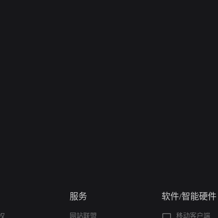
服务
软件/智能硬件
权
网站联盟
移动客户端