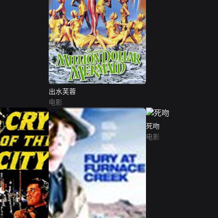
出水芙蓉
电影
死吻
电影