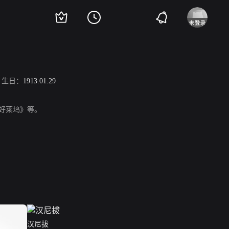
生日：
1913.01.29
救好莱坞》等。
汉尼拔