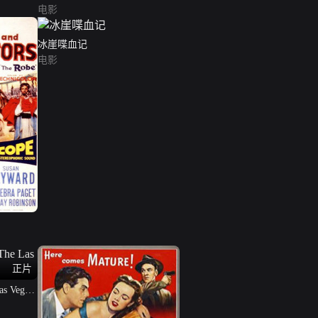
电影
冰崖喋血记
电影
正片
Vegas