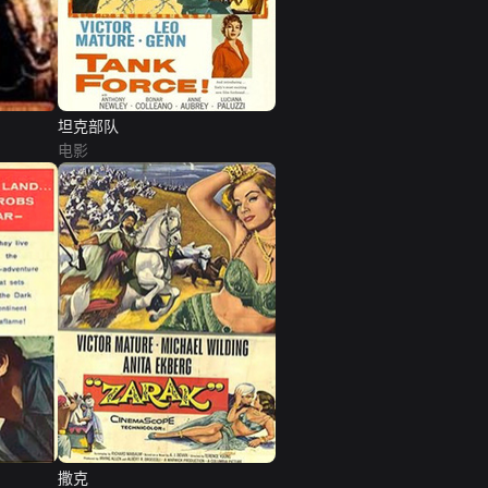
坦克部队
电影
撒克