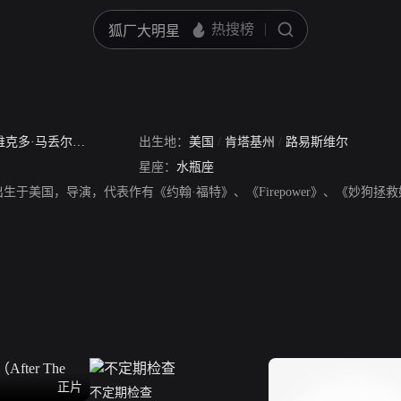
维克多·马丢尔
/
Victor John Mature
出生地：
/
美国
The Hunk
/
肯塔基州
/
Beautiful Hunk of Man
/
路易斯维尔
星座：
水瓶座
年出生于美国，导演，代表作有《约翰·福特》、《Firepower》、《妙狗拯
正片
不定期检查