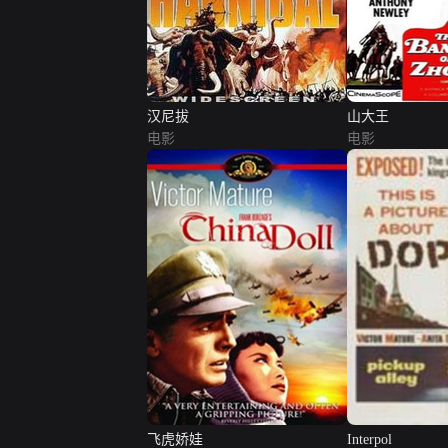
汉尼拔
山大王
电影
电影
飞虎娇娃
Interpol