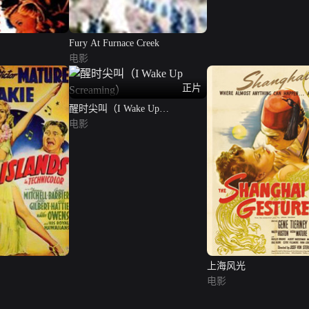
Fury At Furnace Creek
电影
正片
醒时尖叫（I Wake Up
Screaming）
电影
上海风光
电影