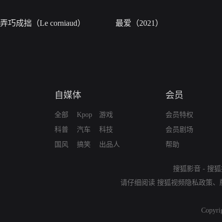
弄巧成拙（Le corniaud）
最爱（2021）
自媒体
会员
全部
Kpop
游戏
会员特权
科普
汽车
科技
会员剧场
国风
搞笑
出品人
帮助
搜狐影音
-
搜狐
请仔细阅读
搜狐视频隐私政策
、
Copyri