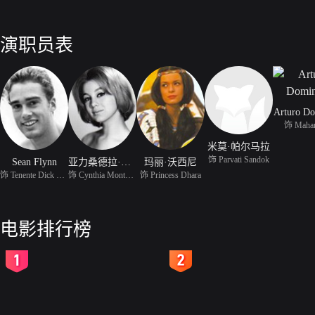
演职员表
Arturo Do
饰 Mahar
米莫·帕尔马拉
饰 Parvati Sandok
Sean Flynn
亚力桑德拉·帕纳罗
玛丽·沃西尼
饰 Tenente Dick Ramsey
饰 Cynthia Montague
饰 Princess Dhara
电影排行榜
2
3