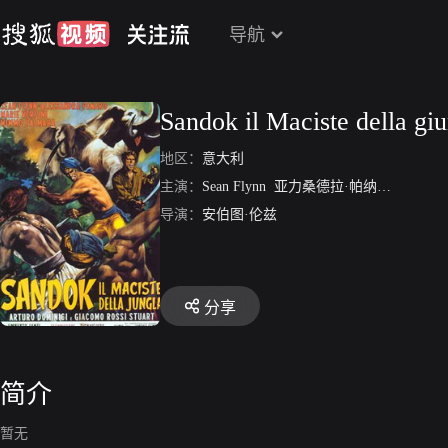
导航
Sandok il Maciste della gi
地区：
意大利
主演：
Sean Flynn
亚力桑德拉·帕纳罗
玛丽·
导演：
安伯图·伦兹
分享
简介
暂无