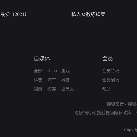
最爱（2021）
私人女教练续集
自媒体
会员
全部
Kpop
游戏
会员特权
科普
汽车
科技
会员剧场
国风
搞笑
出品人
帮助
搜狐影音
-
搜狐
请仔细阅读
搜狐视频隐私政策
、
Copyri