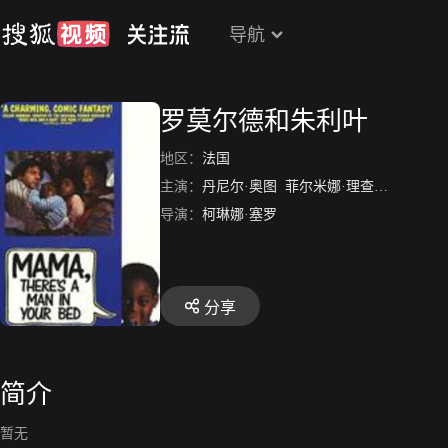
导航
罗莫尔德和朱利叶
地区：
法国
主演：
丹尼尔·奥图
菲尔米娜·理查德
皮埃尔·
导演：
柯琳娜·塞罗
分享
简介
暂无