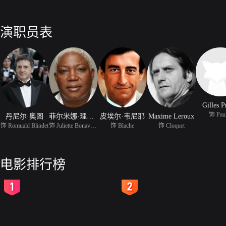
演职员表
Gilles P
饰 Pau
丹尼尔·奥图
菲尔米娜·理查德
皮埃尔·韦尼耶
Maxime Leroux
饰 Romuald Blindet
饰 Juliette Bonaventure
饰 Blache
饰 Cloquet
电影排行榜
2
3