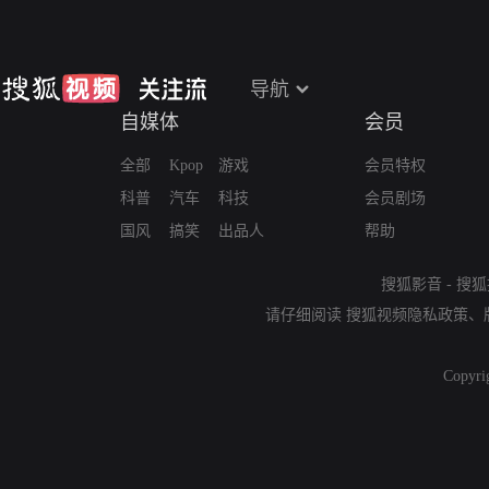
导航
自媒体
会员
全部
Kpop
游戏
会员特权
科普
汽车
科技
会员剧场
国风
搞笑
出品人
帮助
搜狐影音
-
搜狐
请仔细阅读
搜狐视频隐私政策
、
Copyri