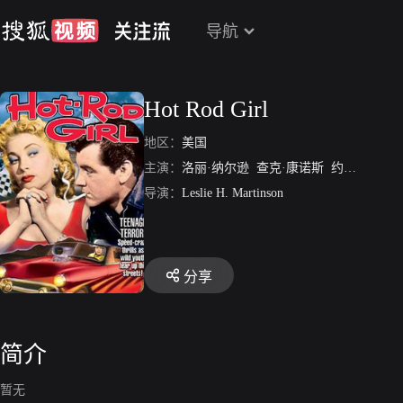
导航
Hot Rod Girl
地区：
美国
主演：
洛丽·纳尔逊
查克·康诺斯
约翰·史密斯
导演：
Leslie H. Martinson
分享
简介
暂无