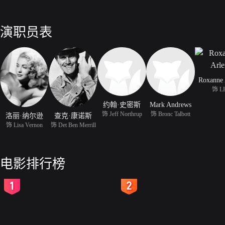
演职员表
Roxanne 
饰 L
约翰·史密斯
Mark Andrews
饰 Jeff Northrup
饰 Bronc Talbott
洛丽·纳尔逊
查克·康诺斯
饰 Lisa Vernon
饰 Det Ben Merrill
电影排行榜
2
3