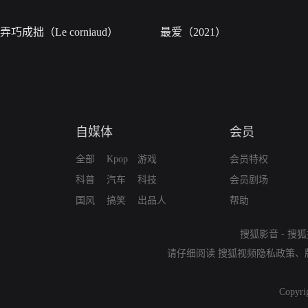
弄巧成拙（Le corniaud）
最爱（2021）
自媒体
会员
全部
Kpop
游戏
会员特权
科普
汽车
科技
会员剧场
国风
搞笑
出品人
帮助
搜狐影音
-
搜狐
请仔细阅读
搜狐视频隐私政策
、
Copyri