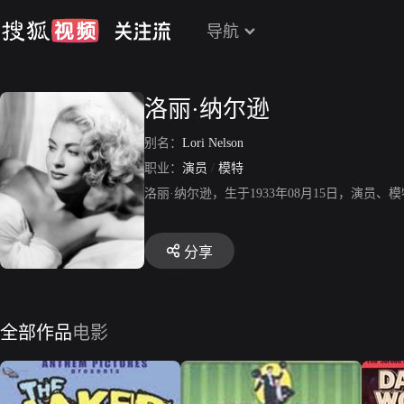
导航
洛丽·纳尔逊
别名：
Lori Nelson
职业：
演员
/
模特
洛丽·纳尔逊，生于1933年08月15日，演
分享
全部作品
电影