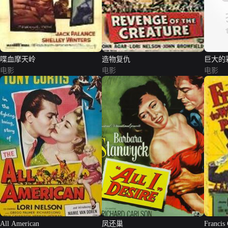
喋血摩天岭
造物复仇
巨大的
电影
电影
电影
All American
凤还巢
Francis