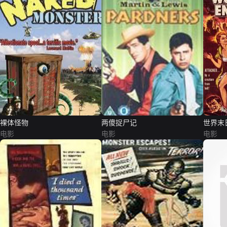
裸体怪物
两傻捉尸记
世界末
电影
电影
电影