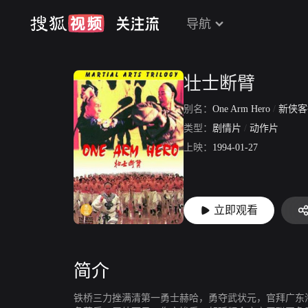
导航
壮士断臂
别名：
One Arm Hero
/
新侠客
类型：
剧情片
/
动作片
上映：
1994-01-27
立即观看
简介
铁桥三力挫满清第一勇士赫哈，勇夺武状元，官拜广东