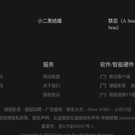
小二黑结婚
禁忌（A Story
Seas）
服务
软件/智能硬件
权
网站联盟
移动客户端
场
关于我们
搜狐影音
直
版权投诉
搜狐视频TV
搜狐影音
-
搜狐招聘
-
广告服务
-
联系方式
-
About SOHU
-
公司介绍
狐视频隐私政策
、
版权声明
、
反盗版和反盗链权利声明
举报邮箱
jubaoso
备案号：
京ICP证030367号-1
Copyright © 2024 Sohu.com Inc.All Rights Reserved.