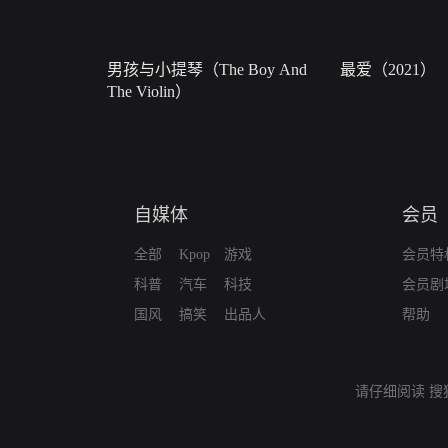
男孩与小提琴（The Boy And
最爱（2021）
The Violin）
自媒体
会员
全部
Kpop
游戏
会员特
科普
汽车
科技
会员剧
国风
搞笑
出品人
帮助
请仔细阅读
搜