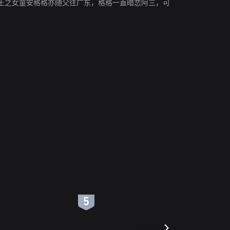
王之女童安格格亦随父往广东，格格一直暗恋阿三，可
6
7