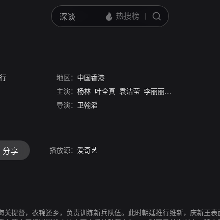
行
地区：
中国香港
主演：
杨林
叶全真
袁洁莹
李丽丽
黄锦江
杜少津
导演：
卫翰滔
播放源：
爱奇艺
分享
海关提督，衣锦还乡，负责训练新兵队伍。此时朝廷推行维新，庆新王表