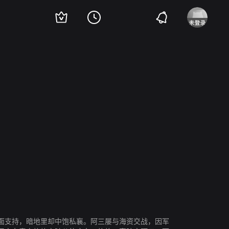
赵长军
曹永祥
面支持，暗地里却中饱私襄。阿三屡与海资交战，因军