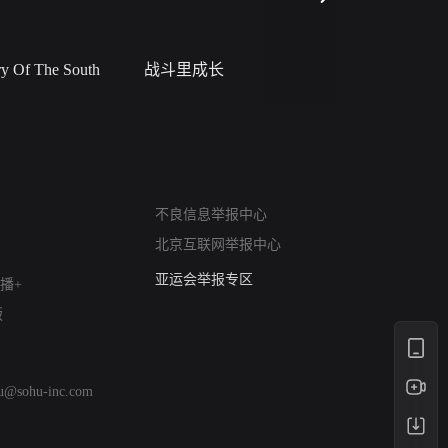
 Of The South
战斗里成长
私人女教
网络暴力有害信息举报
不良信息举报中心
12318 文化市场举报
北京互联网举报中心
算法推荐专项举报
亚运会举报专区
播+
涉历史虚无举报
版
网络谣言信息专项
涉政举报入口
涉未成年人举报
hu@sohu-inc.com
清朗自媒体乱象举报
涉民族宗教有害信息举报