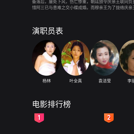
备落后，屡处下风，伤亡惨重，朝廷颁令庆亲王联同负
惜阿三已与患难之交小蝶成婚。而穆亲王为了拢络庆亲
演职员表
杨林
叶全真
袁洁莹
李
电影排行榜
2
3