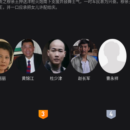
责之穆亲王押送洋枪火炮南下支援并鼓舞士气，一时军民甚为兴奋。穆亲
王，并一口应承把女儿许配给庆。
丽丽
黄锦江
杜少津
赵长军
曹永祥
4
5