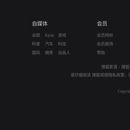
自媒体
会员
全部
Kpop
游戏
会员特权
科普
汽车
科技
会员剧场
国风
搞笑
出品人
帮助
搜狐影音
-
搜狐
请仔细阅读
搜狐视频隐私政策
、
Copyri