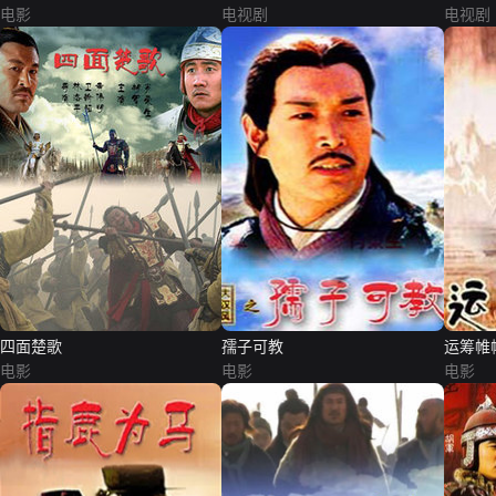
电影
电视剧
电视剧
四面楚歌
孺子可教
运筹帷
电影
电影
电影