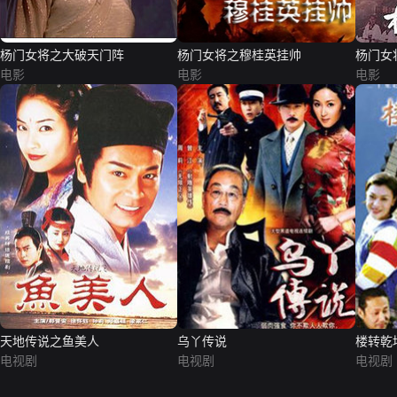
杨门女将之大破天门阵
杨门女将之穆桂英挂帅
杨门女
电影
电影
电影
天地传说之鱼美人
乌丫传说
楼转乾
电视剧
电视剧
电视剧