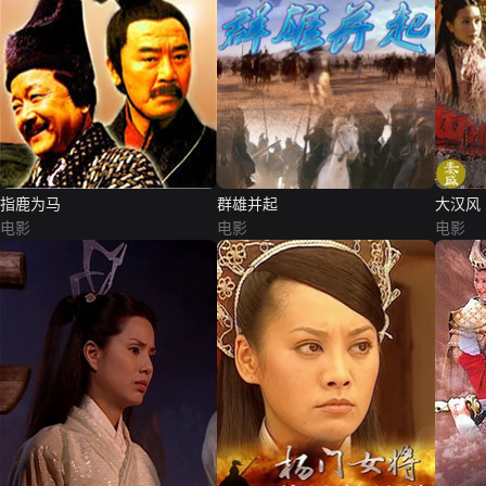
指鹿为马
群雄并起
大汉风
电影
电影
电影