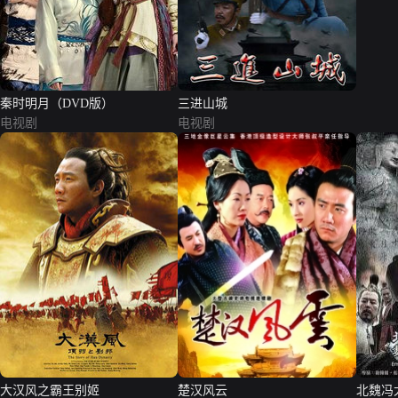
秦时明月（DVD版）
三进山城
电视剧
电视剧
大汉风之霸王别姬
楚汉风云
北魏冯