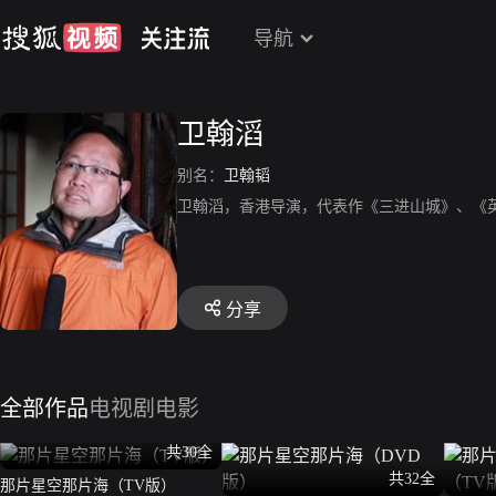
导航
卫翰滔
别名：
卫翰韬
卫翰滔，香港导演，代表作《三进山城》、《
分享
全部作品
电视剧
电影
共30全
共32全
那片星空那片海（TV版）