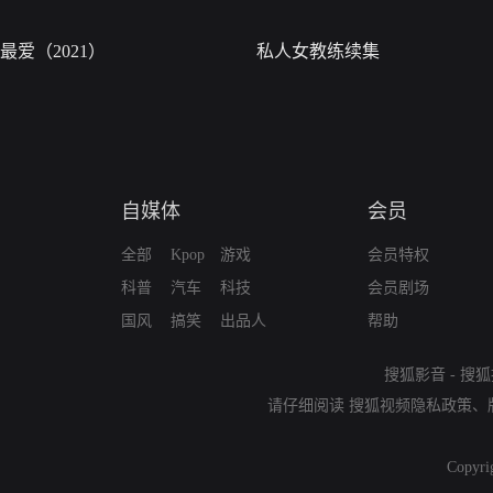
最爱（2021）
私人女教练续集
自媒体
会员
全部
Kpop
游戏
会员特权
科普
汽车
科技
会员剧场
国风
搞笑
出品人
帮助
搜狐影音
-
搜狐
请仔细阅读
搜狐视频隐私政策
、
Copyri