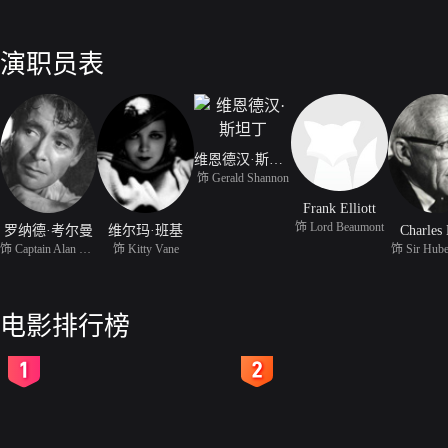
演职员表
维恩德汉·斯坦丁
饰 Gerald Shannon
Frank Elliott
饰 Lord Beaumont
罗纳德·考尔曼
维尔玛·班基
Charles
饰 Captain Alan Trent
饰 Kitty Vane
饰 Sir Hube
电影排行榜
2
3