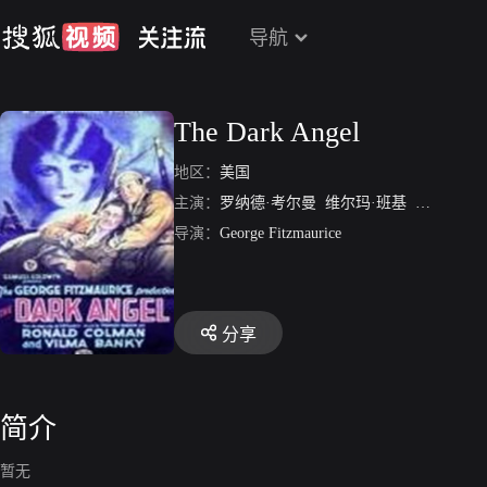
导航
The Dark Angel
地区：
美国
主演：
罗纳德·考尔曼
维尔玛·班基
维恩德汉·
导演：
George Fitzmaurice
分享
简介
暂无