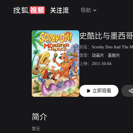
导航
史酷比与墨西
别名：
Scooby Doo And The Monster O
类型：
动画片
/
喜剧片
上映：
2011-10-04
立即观看
简介
暂无