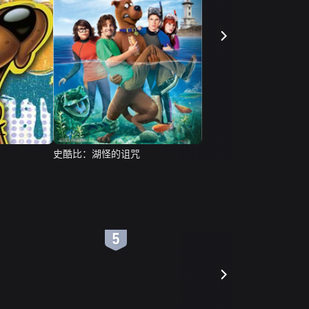
史酷比：湖怪的诅咒
6
7