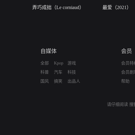
弄巧成拙（Le corniaud）
最爱（2021）
自媒体
会员
全部
Kpop
游戏
会员特
科普
汽车
科技
会员剧
国风
搞笑
出品人
帮助
请仔细阅读
搜