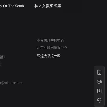
 Of The South
私人女教练续集
小二黑结
网络暴力有害信息举报
不良信息举报中心
12318 文化市场举报
北京互联网举报中心
算法推荐专项举报
亚运会举报专区
播+
涉历史虚无举报
版
网络谣言信息专项
涉政举报入口
涉未成年人举报
hu@sohu-inc.com
清朗自媒体乱象举报
涉民族宗教有害信息举报
清朗·生活服务类内容举报
清朗春节网络环境整治