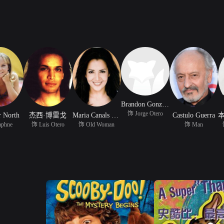
Brandon Gonzalez
饰 Jorge Otero
r North
杰西·博雷戈
Maria Canals Barrera
Castulo Guerra
phne
饰 Luis Otero
饰 Old Woman
饰 Man