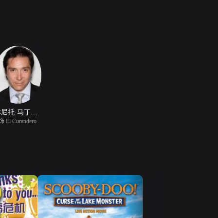
本尼托·马丁内兹
饰 El Curandero