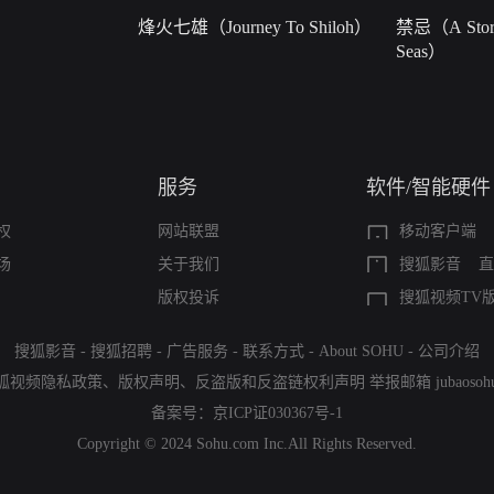
烽火七雄（Journey To Shiloh）
禁忌（A Story
Seas）
服务
软件/智能硬件
权
网站联盟
移动客户端
场
关于我们
搜狐影音
直
版权投诉
搜狐视频TV
搜狐影音
-
搜狐招聘
-
广告服务
-
联系方式
-
About SOHU
-
公司介绍
狐视频隐私政策
、
版权声明
、
反盗版和反盗链权利声明
举报邮箱
jubaoso
备案号：
京ICP证030367号-1
Copyright © 2024 Sohu.com Inc.All Rights Reserved.