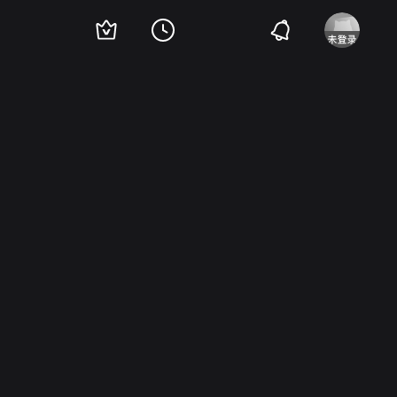
er North
杰西·博雷戈
Maria Canals Barrera
Brandon Gonzalez
Castulo Gue