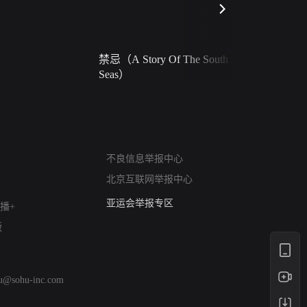
禁忌（A Story Of The South
火球（Ball 
Seas）
网络暴力有害信息举报
不良信息举报中心
12318 文化市场举报
北京互联网举报中心
算法推荐专项举报
亚运会举报专区
播+
涉历史虚无举报
版
网络谣言信息专项
涉政举报入口
涉未成年人举报
hu@sohu-inc.com
清朗自媒体乱象举报