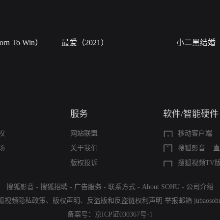
n To Win）
最爱（2021）
小二黑结婚
服务
软件/智能硬件
权
网站联盟
移动客户端
场
关于我们
搜狐影音
直
版权投诉
搜狐视频TV
搜狐影音
-
搜狐招聘
-
广告服务
-
联系方式
-
About SOHU
-
公司介绍
狐视频隐私政策
、
版权声明
、
反盗版和反盗链权利声明
举报邮箱
jubaoso
备案号：
京ICP证030367号-1