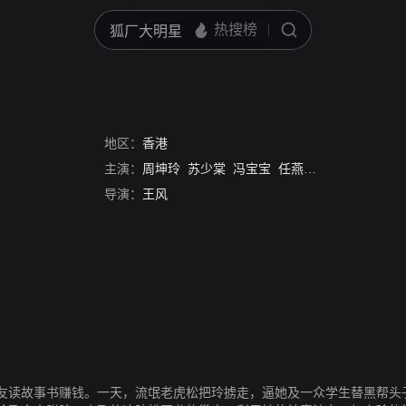
地区：
香港
主演：
周坤玲
苏少棠
冯宝宝
任燕
梅欣
李香琴
刘
导演：
王风
友读故事书赚钱。一天，流氓老虎松把玲掳走，逼她及一众学生替黑帮头