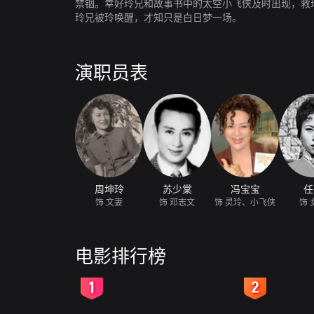
禁锢。幸好玲兄和故事书中的太空小飞侠及时出现，救
玲兄被玲唤醒，才知只是白日梦一场。
演职员表
周坤玲
苏少棠
冯宝宝
任
饰 文妻
饰 邓志文
饰 灵玲、小飞侠
饰 
电影排行榜
2
3