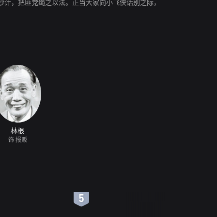
妙计，把匪党绳之以法。正当大家向小飞侠话别之际，
林根
饰 报贩
6
7