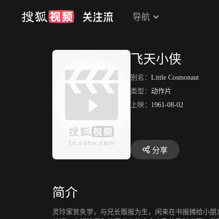
导航
飞天小侠
别名：
Little Cosmonaut
类型：
动作片
上映：
1961-08-02
分享
简介
灵玲家贫失学，与兄长贩报为生，闲来在书报摊给小朋