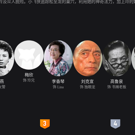
玲及众人脱险。小飞侠追踪松至龙的巢穴，利用她的神奇法力，加上玲的
梅欣
饰 玲兄
燕
李香琴
刘克宣
高鲁泉
女警
饰 Lina
饰 独眼龙
饰 书摊老板
4
5