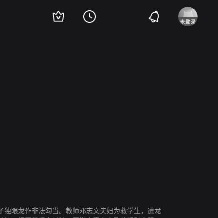
克宣
高鲁泉
林根
子独眼龙作非法勾当。教师邓志文夫妇为救学生，遭龙