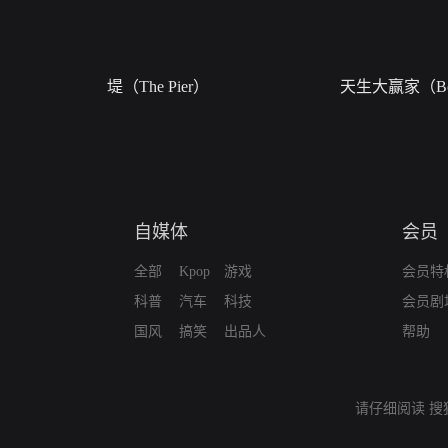
堤（The Pier）
天生大赢家（Bor
自媒体
会员
全部
Kpop
游戏
会员特
科普
汽车
科技
会员剧
国风
搞笑
出品人
帮助
请仔细阅读
搜