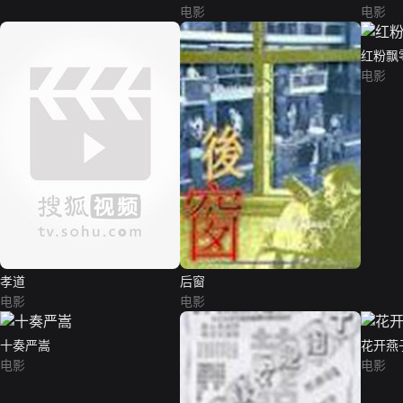
电影
电影
红粉飘
电影
孝道
后窗
电影
电影
十奏严嵩
花开燕
电影
电影