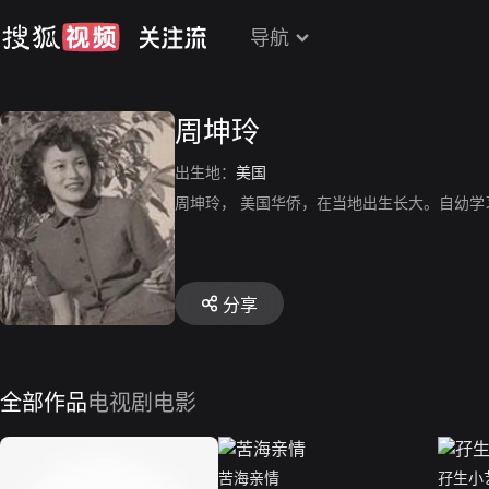
导航
周坤玲
出生地：
美国
周坤玲， 美国华侨，在当地出生长大。自幼
分享
全部作品
电视剧
电影
苦海亲情
孖生小