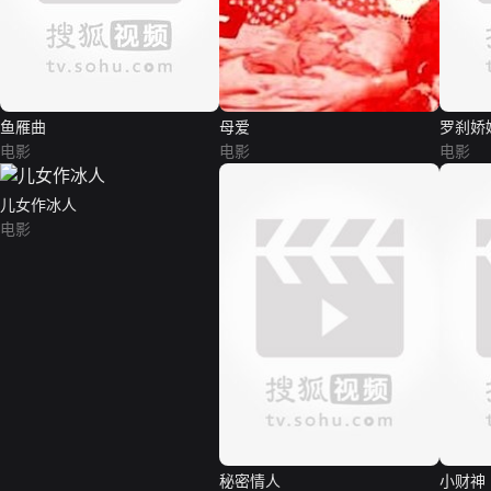
鱼雁曲
母爱
罗刹娇
电影
电影
电影
儿女作冰人
电影
秘密情人
小财神