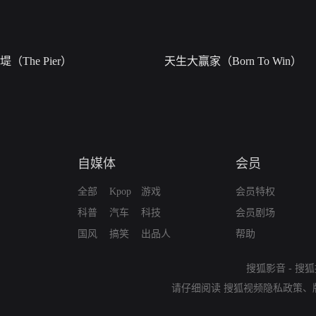
堤（The Pier）
天生大赢家（Born To Win）
自媒体
会员
全部
Kpop
游戏
会员特权
科普
汽车
科技
会员剧场
国风
搞笑
出品人
帮助
搜狐影音
-
搜狐
请仔细阅读
搜狐视频隐私政策
、