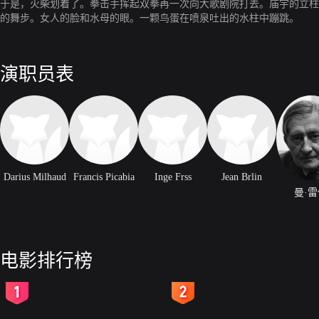
于是，火柴划着了。拳击手挥起双拳再一次向大歌剧院打去。庙宇的立柱
的舞步。女人的脸和水母的眼。一颗鸟蛋在喷泉吐出的水柱中蹦跳。
演职员表
Darius Milhaud
Francis Picabia
Inge Frss
Jean Brlin
曼·
电影排行榜
2
3