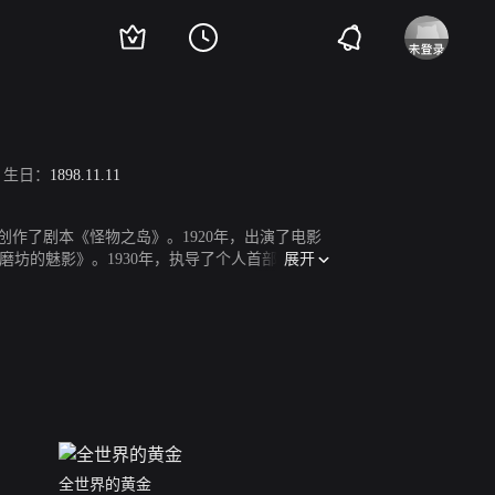
生日：
1898.11.11
年，创作了剧本《怪物之岛》。1920年，出演了电影
展开
磨坊的魅影》。1930年，执导了个人首部有声电
际电影节头等奖。1935年，拍摄了奇幻爱情恐怖
情喜剧片《新奥尔良之光》上映。1945年10月3
内·克莱尔则获得了最佳导演奖。1947年，拍摄
最佳电影人奖。1952年11月14日，拍摄的奇
0日，拍摄的剧情片《里拉大门》上映，该片获得了
》上映。1965年12月12日，自编自导的战争喜剧
节纪念奖。1981年3月15日，雷内·克莱尔在法国
全世界的黄金