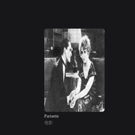
Parisette
电影