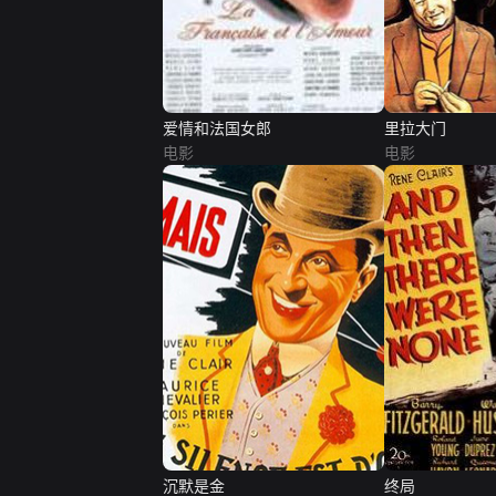
爱情和法国女郎
里拉大门
电影
电影
沉默是金
终局