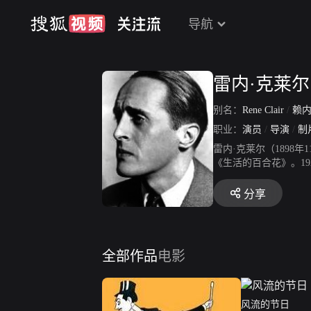
导航
雷内·克莱尔
别名：
Rene Clair
/
赖内
职业：
演员
/
导演
/
制
雷内·克莱尔（1898年
《生活的百合花》。19
影《巴黎屋檐下》。1
片《鬼魂西行》，该片获
分享
1日，执导的悬疑惊悚
了爱情喜剧片《沉默是
幻爱情音乐电影《夜美
第30届奥斯卡金像奖最
全部作品
电影
片《风流的节日》上映。
巴黎去世，享年83岁。
风流的节日