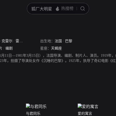
·克雷尔
/
雷尼·克莱尔
/
雷纳·克莱尔
出生地：
法国
/
雷内·修梅特
/
巴黎
片
/
编剧
星座：
天蝎座
11月11日—1981年3月15日），法国导演、编剧、制片人、演员。1919
23年，拍摄了导演处女作《沉睡的巴黎》。1925年，执导了奇幻电影《红
934年，执导了歌舞喜剧片《最后的亿万富翁》，该片获得了第1届莫斯科国
得了第4届威尼斯国际电影节墨索里尼杯提名。1941年4月25日，拍摄的爱
电影《无人生还》上映，该片获得了第1届洛迦诺国际电影节最佳影片奖，雷
金》，该片获得了第2届洛迦诺国际电影节最佳影片奖，雷内·克莱尔则获得了
人》上映，该片获得了第17届威尼斯国际电影节费比西奖。1957年9月2
佳外语片提名。1960年9月16日，参与执导的爱情喜剧片《爱情和法国女郎
1966年，雷内·克莱尔退出影坛。1979年，获得了第11届莫斯科国际电影
与君同乐
爱的寓言