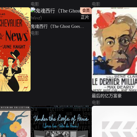
电影
电影
会员
正片
鬼魂西行（The Ghost Goes
West）
电影
最后的亿万富豪
电影