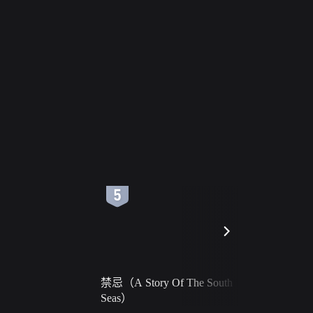
6
7
禁忌（A Story Of The South
火球（Ball 
Seas）