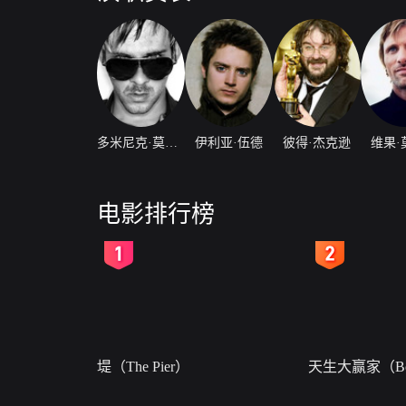
多米尼克·莫纳汉
伊利亚·伍德
彼得·杰克逊
维果·
电影排行榜
2
3
堤（The Pier）
天生大赢家（Bor