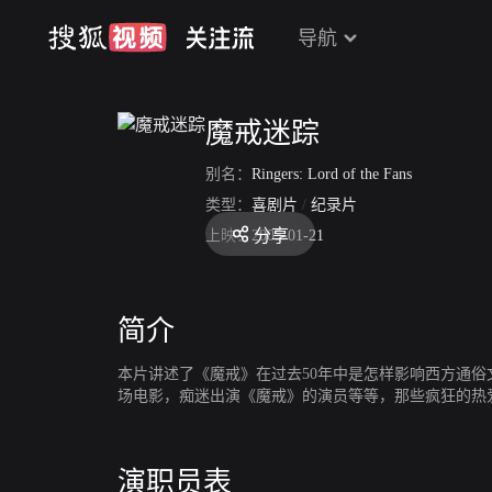
导航
魔戒迷踪
别名：
Ringers: Lord of the Fans
类型：
喜剧片
/
纪录片
分享
上映：
2005-01-21
简介
本片讲述了《魔戒》在过去50年中是怎样影响西方通
场电影，痴迷出演《魔戒》的演员等等，那些疯狂的热
演职员表