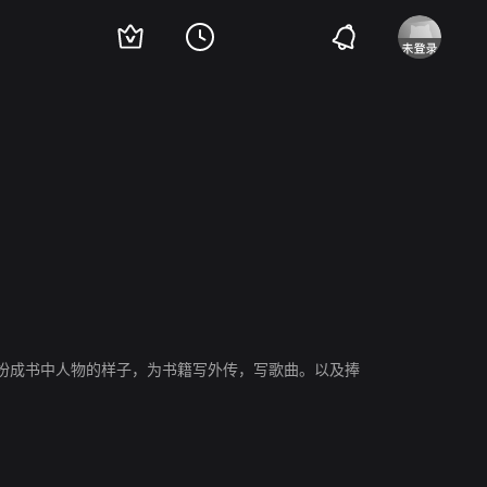
奥兰多·布鲁姆
大卫·卡拉丁
伊恩·麦克莱恩
西恩·奥斯汀
扮成书中人物的样子，为书籍写外传，写歌曲。以及捧