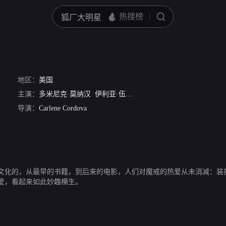
地区：
美国
主演：
多米尼克·莫纳汉
伊利亚·伍德
彼得·杰克逊
维果·莫腾森
导演：
Carlene Cordova
俗文化的，从最早的书籍，到后来的电影，人们对魔戒的热爱从未消减：装
爱，看起来如此妙趣横生。