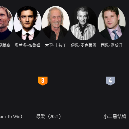
莫腾森
奥兰多·布鲁姆
大卫·卡拉丁
伊恩·麦克莱恩
西恩·奥斯汀
4
5
n To Win）
最爱（2021）
小二黑结婚