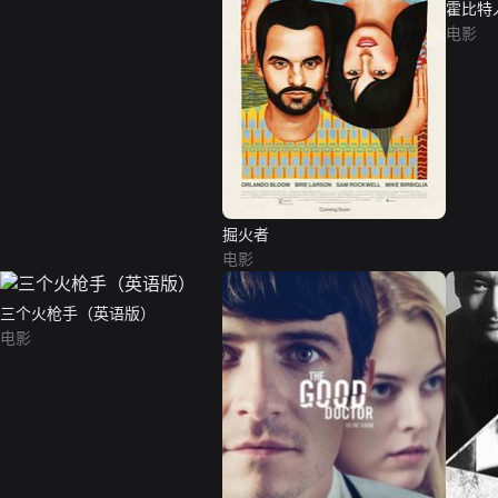
霍比特
Hobbit: 
电影
Armies
掘火者
电影
三个火枪手（英语版）
电影