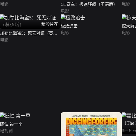
电影
电影
GT赛车：极速狂飙（英语版）
电影
精彩片花
极致追击
惊天解
电影
电影
加勒比海盗5：死无对证（英语
版）
电影
随性 第一季
电视剧