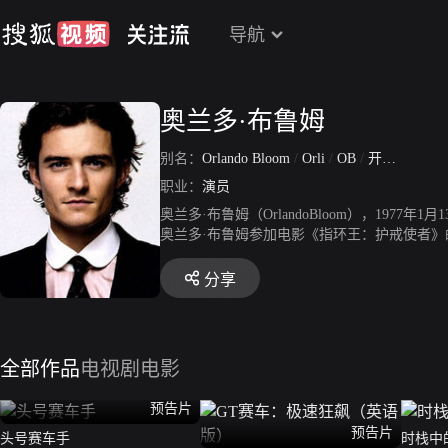
导航
奥兰多·布鲁姆
别名：
Orlando Bloom
/
Orli
/
OB
/
开花
/
奥多
职业：
演员
奥兰多·布鲁姆（OrlandoBloom），197
奥兰多·布鲁姆参加电影《指环王：护戒使者》
片《黑鹰坠落》；同年，主演的奇幻片《指环王
冒险片《加勒比海盗：黑珍珠号的诅咒》上映。
分享
盗：聚魂棺》。2007年，主演的奇幻片《加勒
2011年，主演的剧情片《小镇大街》上映。2
片《霍比特人：史矛革之战》中饰演莱戈拉斯，
战》在中国内地上映；同年，获得英国电影学院“
全部作品
电视剧
电影
年，主演剧情片《前哨》。
预告片
预告片
头号赛车手
时栈中