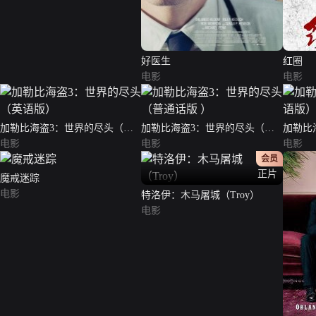
好医生
红圈
电影
电影
加勒比海盗3：世界的尽头（英
加勒比海盗3：世界的尽头（普
加勒比
语版）
电影
电影
通话版 ）
版）
电影
会员
正片
魔戒迷踪
电影
特洛伊：木马屠城（Troy）
电影