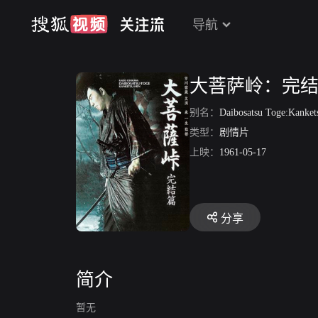
导航
大菩萨岭：完
别名：
Daibosatsu Toge:Kanke
类型：
剧情片
上映：
1961-05-17
分享
简介
暂无