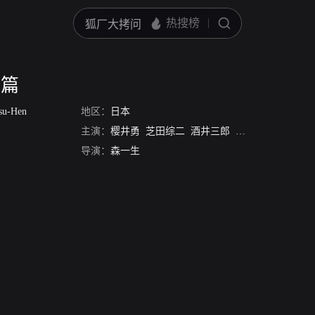
结篇
tsu-Hen
地区：
日本
主演：
樱井勇
芝田综二
酒井三郎
真盐洋一
矢岛洋
导演：
森一生