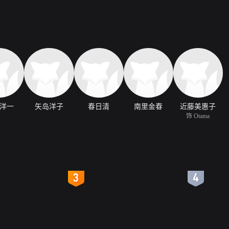
洋一
矢岛洋子
春日清
南里金春
近藤美惠子
饰 Otama
4
5