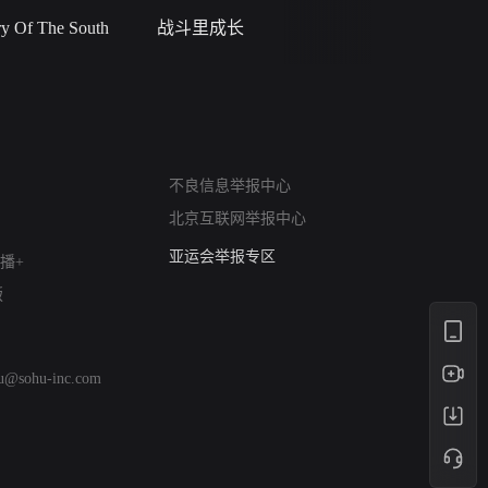
 Of The South
战斗里成长
私人女教
网络暴力有害信息举报
不良信息举报中心
12318 文化市场举报
北京互联网举报中心
算法推荐专项举报
亚运会举报专区
播+
涉历史虚无举报
版
网络谣言信息专项
涉政举报入口
涉未成年人举报
hu@sohu-inc.com
清朗自媒体乱象举报
涉民族宗教有害信息举报
清朗·生活服务类内容举报
清朗春节网络环境整治