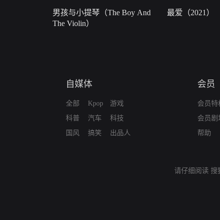
男孩与小提琴（The Boy And
最爱（2021）
The Violin）
自媒体
会员
全部
Kpop
游戏
会员特
科普
汽车
科技
会员剧
国风
搞笑
出品人
帮助
请仔细阅读
搜