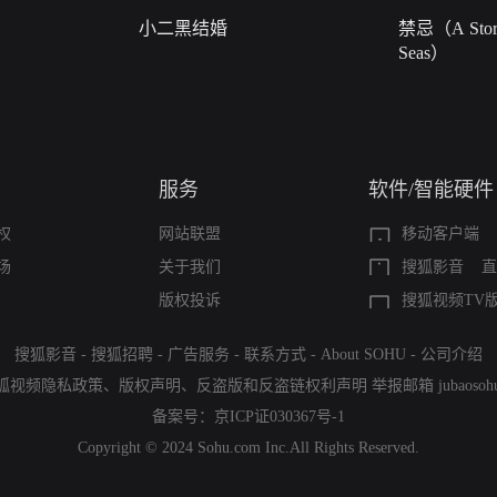
小二黑结婚
禁忌（A Story
Seas）
服务
软件/智能硬件
权
网站联盟
移动客户端
场
关于我们
搜狐影音
直
版权投诉
搜狐视频TV
搜狐影音
-
搜狐招聘
-
广告服务
-
联系方式
-
About SOHU
-
公司介绍
狐视频隐私政策
、
版权声明
、
反盗版和反盗链权利声明
举报邮箱
jubaoso
备案号：
京ICP证030367号-1
Copyright © 2024 Sohu.com Inc.All Rights Reserved.