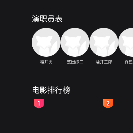
演职员表
樱井勇
芝田综二
酒井三郎
真盐
电影排行榜
2
3