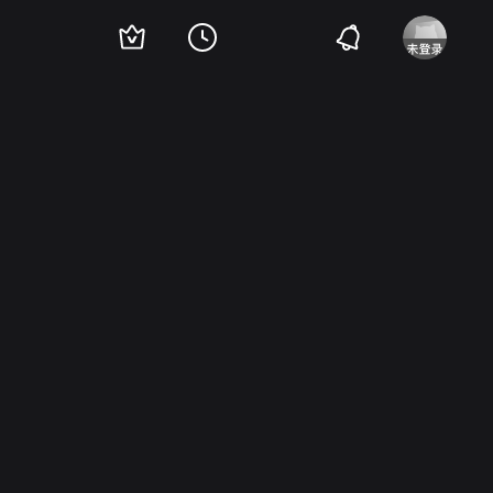
子
春日清
南里金春
近藤美惠子