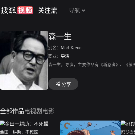
导航
森一生
别名：
Mori Kazuo
职业：
导演
森一生，导演，主要作品有《新忍者》、《萤
分享
全部作品
电视剧
电影
金田一耕助：不死蝶
忍びの