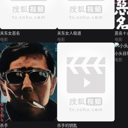
关东女恶名
关东女人极道
恶名十
电影
电影
电影
小头目
电影
杀手
杀手的钥匙