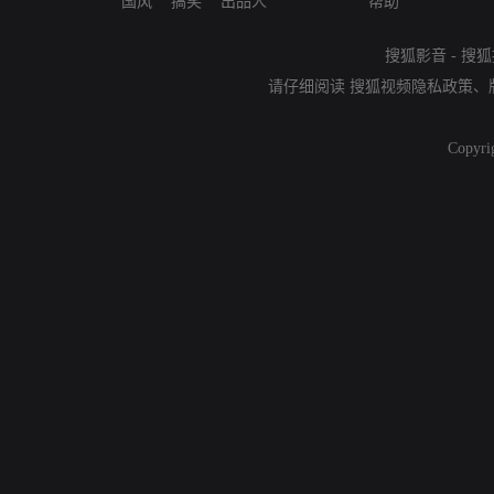
国风
搞笑
出品人
帮助
搜狐影音
-
搜狐
请仔细阅读
搜狐视频隐私政策
、
Copyri