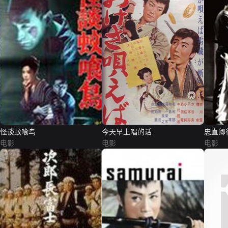
怪谈蚊喰鸟
今天早上唱的话
忠直卿
电影
电影
电影