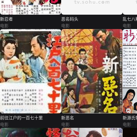
新忍者
恶名码头
乱七八
电影
电影
电影
前往江户的一百七十里
新恶名
新源氏
电影
电影
电影