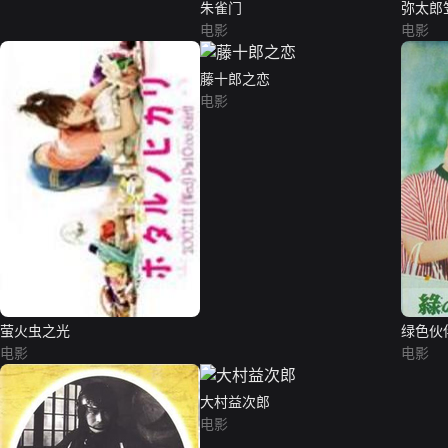
朱雀门
弥太郎
电影
电影
藤十郎之恋
电影
萤火虫之光
绿色伙
电影
电影
大村益次郎
电影