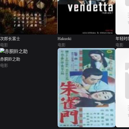
次郎长富士
Hakuoki
年轻时
电影
电影
电影
赤胴鈴之助
电影