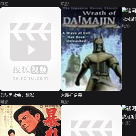
电影
电影
骏河游
电影
兵队黑社会：越狱
大魔神逆袭
电影
电影
骏河游
电影