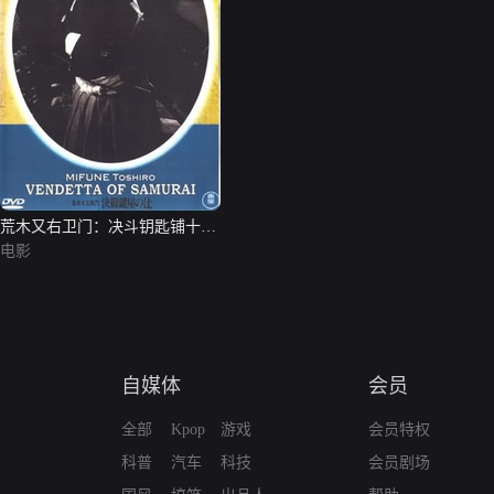
荒木又右卫门：决斗钥匙铺十字
路口
电影
自媒体
会员
全部
Kpop
游戏
会员特权
科普
汽车
科技
会员剧场