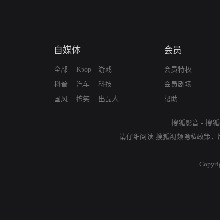
自媒体
会员
全部
Kpop
游戏
会员特权
科普
汽车
科技
会员剧场
国风
搞笑
出品人
帮助
搜狐影音
-
搜狐
请仔细阅读
搜狐视频隐私政策
、
Copyri