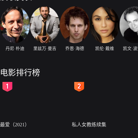
丹尼·朴迪
里兹万·曼吉
乔恩·海德
凯伦·戴维
凯文·
电影排行榜
2
3
最爱（2021）
私人女教练续集