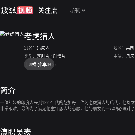
导航
老虎猎人
别名：
猎虎人
地区：
美国
类型：
喜剧片
/
剧情片
主演：
丹尼
分享
上映：
2017-09-22
简介
一位年轻的印度人来到1970年代的芝加哥，作为老虎猎人的后代，他
非常艰难。最终为了满足他童年恋人的心愿，他与朋友们一起精心设计了
演职员表