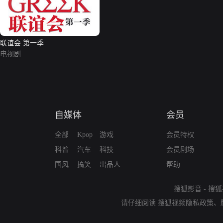
联谊会 第一季
电视剧
自媒体
会员
全部
Kpop
游戏
会员特权
科普
汽车
科技
会员剧场
国风
搞笑
出品人
帮助
搜狐影音
-
搜狐
请仔细阅读
搜狐视频隐私政策
、