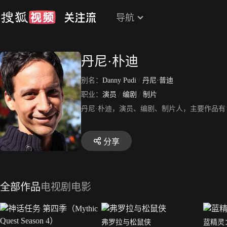
导航
丹尼·朴迪
别名：
Danny Pudi
/
丹尼·普迪
职业：
演员
/
编剧
/
制片
丹尼·朴迪，演员、编剧、制片人，主要作品有
分享
全部作品
电视剧
电影
弗罗拉与松鼠侠
蓝精灵