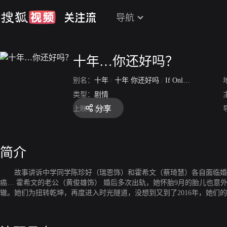
导航
十年…你还好吗？
别名：
十年
/
十年 你还好吗
/
If Only I Could
类型：
剧情
分享
上映：
2015
简介
故事讲诉中学同学陈珍好（瑞恩饰）和霍希文（蔡琦慧）各自面临婚姻
癌… 霍希文的老公（黄俊雄饰） 婚后多次出轨，她怀胎9月的胎儿也意外胎死腹中。 两个对生活心灰意冷的女人踏入时光隧道，回到10年前，决定重新来过，却因天意弄人，重蹈覆