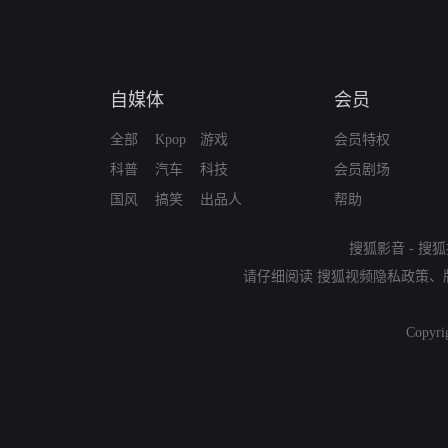
自媒体
会员
全部
Kpop
游戏
会员特权
科普
汽车
科技
会员剧场
国风
搞笑
出品人
帮助
搜狐影音
-
搜狐
请仔细阅读
搜狐视频隐私政策
、
Copyri