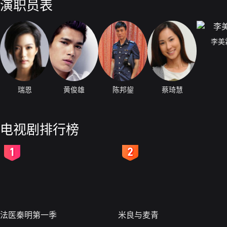
演职员表
李美
瑞恩
黄俊雄
陈邦鋆
蔡琦慧
电视剧排行榜
2
3
法医秦明第一季
米良与麦青