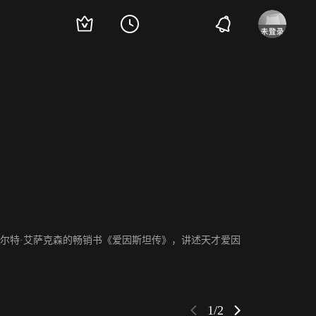
尔夫·布朗
理查德·托普尔
乔·弗莱彻
克莱尔·拉什布鲁克
艾丽西娅·冯·
沃尔特·艾萨克森的畅销书《爱因斯坦传》，讲述天才爱因
1/2