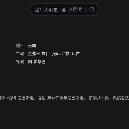
地区：
美国
主演：
杰弗里·拉什
强尼·弗林
尼古拉斯·罗尔
萨曼莎·科利
拉
导演：
朗·霍华德
阿尔伯特·爱因斯坦，强尼·弗林饰青年爱因斯坦。 该剧共十集，改编自