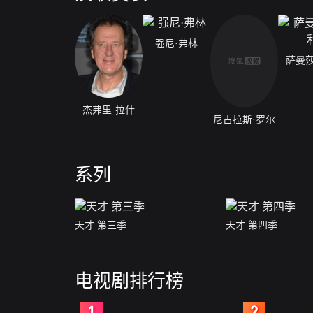
强尼·弗林
萨曼莎
杰弗里·拉什
尼古拉斯·罗尔
系列
天才 第三季
天才 第四季
电视剧排行榜
2
3