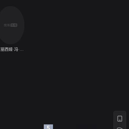
艾丽西娅·冯·里特贝格
6
7