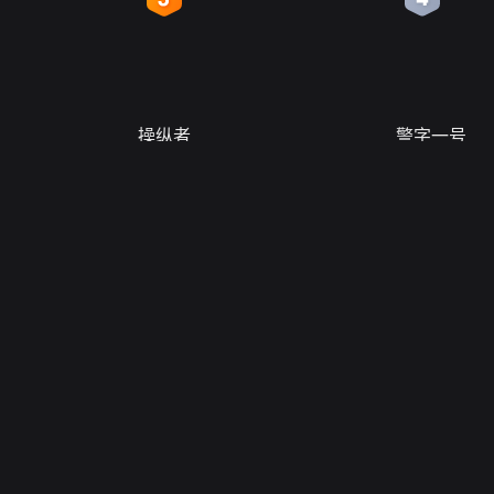
操纵者
警字一号
服务
软件/智能硬件
权
网站联盟
移动客户端
场
关于我们
搜狐影音
直
版权投诉
搜狐视频TV
搜狐影音
-
搜狐招聘
-
广告服务
-
联系方式
-
About SOHU
-
公司介绍
狐视频隐私政策
、
版权声明
、
反盗版和反盗链权利声明
举报邮箱
jubaoso