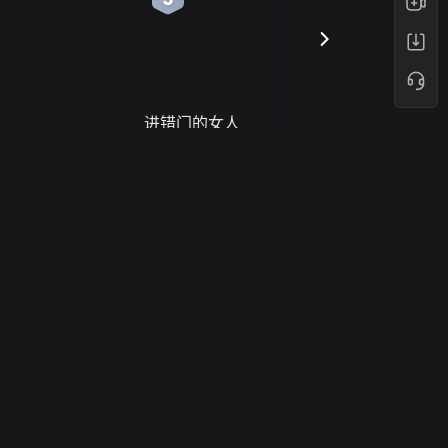
进错门的女人
请君入梦
网络暴力有害信息举报
12318 文化市场举报
算法推荐专项举报
亚运会举报专区
涉历史虚无举报
不良信息举报中心
网络谣言信息专项
北京互联网举报中心
涉政举报入口
涉未成年人举报
播+
清朗自媒体乱象举报
版
涉民族宗教有害信息举报
清朗·生活服务类内容举报
清朗春节网络环境整治
hu@sohu-inc.com
涉企举报专区