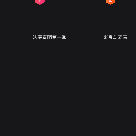
法医秦明第一季
米良与麦青
自媒体
会员
全部
Kpop
游戏
会员特
科普
汽车
科技
会员剧
国风
搞笑
出品人
帮助
请仔细阅读
搜