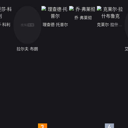
乔·弗莱彻
·科利
理查德·托普尔
克莱尔·拉什布鲁克
拉尔夫·布朗
4
5