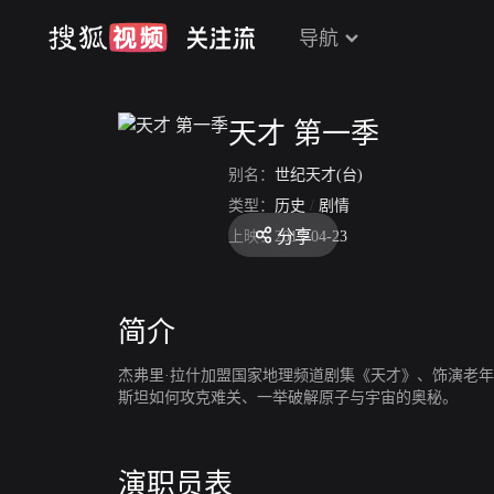
导航
天才 第一季
别名：
世纪天才(台)
类型：
历史
/
剧情
分享
上映：
2017-04-23
简介
杰弗里·拉什加盟国家地理频道剧集《天才》、饰演老年
斯坦如何攻克难关、一举破解原子与宇宙的奥秘。
演职员表