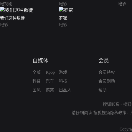
电视剧
电影
电影
我们这种叛徒
罗密
电影
电影
自媒体
会员
全部
Kpop
游戏
会员特权
科普
汽车
科技
会员剧场
国风
搞笑
出品人
帮助
搜狐影音
-
搜狐
请仔细阅读
搜狐视频隐私政策
、
Copyri