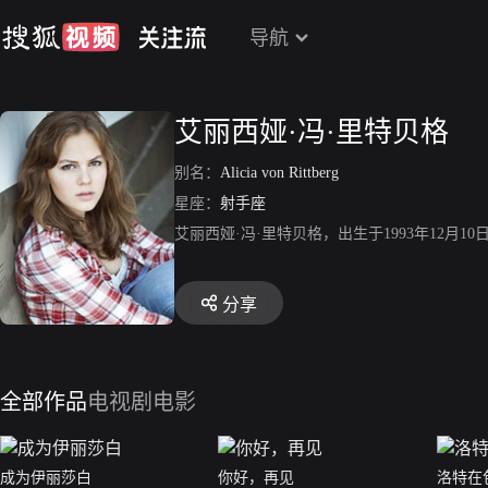
导航
艾丽西娅·冯·里特贝格
别名：
Alicia von Rittberg
星座：
射手座
艾丽西娅·冯·里特贝格，出生于1993年12月
分享
全部作品
电视剧
电影
成为伊丽莎白
你好，再见
洛特在