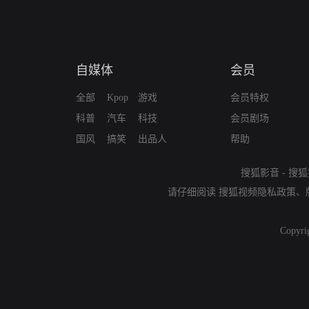
自媒体
会员
全部
Kpop
游戏
会员特权
科普
汽车
科技
会员剧场
国风
搞笑
出品人
帮助
搜狐影音
-
搜狐
请仔细阅读
搜狐视频隐私政策
、
Copyri