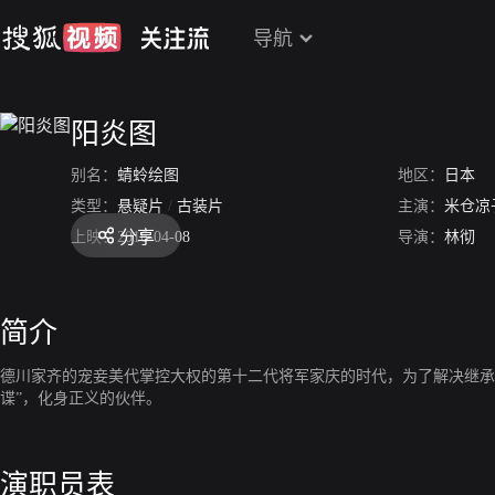
导航
阳炎图
别名：
蜻蛉绘图
地区：
日本
类型：
悬疑片
/
古装片
主演：
米仓凉
分享
上映：
2016-04-08
导演：
林彻
简介
德川家齐的宠妾美代掌控大权的第十二代将军家庆的时代，为了解决继承
谍”，化身正义的伙伴。
演职员表