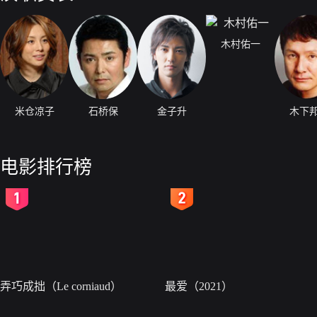
木村佑一
米仓凉子
石桥保
金子升
木下
电影排行榜
2
3
弄巧成拙（Le corniaud）
最爱（2021）