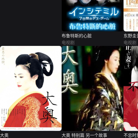
布鲁特斯的心脏
东野圭
电视剧
电视剧
大奥
大奥 特别篇 另一个故事
不忠时