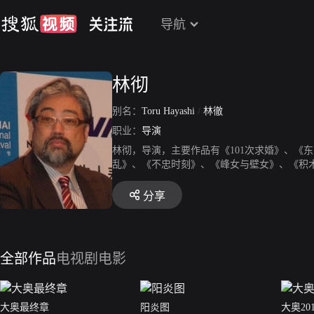
导航
林彻
别名：
Toru Hayashi
/
林徹
职业：
导演
林彻，导演，主要作品有《101次求婚》、《
乱》、《不忠时刻》、《峰女与壁女》、《积
分享
全部作品
电视剧
电影
大奥最终章
阳炎图
大奥20