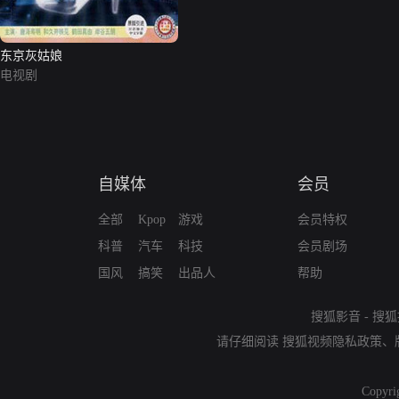
东京灰姑娘
电视剧
自媒体
会员
全部
Kpop
游戏
会员特权
科普
汽车
科技
会员剧场
国风
搞笑
出品人
帮助
搜狐影音
-
搜狐
请仔细阅读
搜狐视频隐私政策
、
Copyri