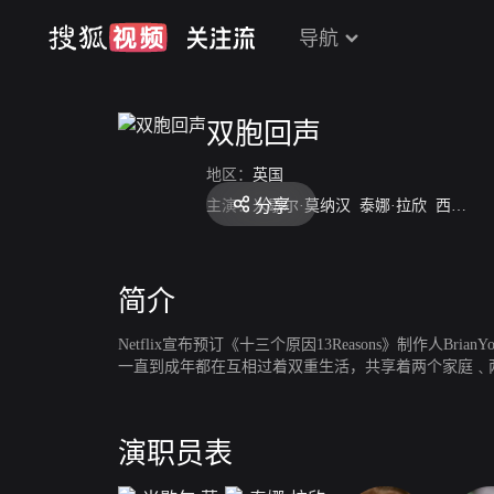
导航
双胞回声
地区：
英国
分享
主演：
米歇尔·莫纳汉
泰娜·拉欣
西利亚·维斯顿
简介
Netflix宣布预订《十三个原因13Reasons》制作人Br
一直到成年都在互相过着双重生活，共享着两个家庭﹑
演职员表