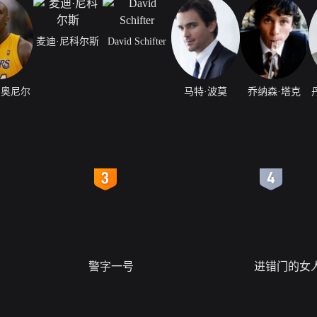
麦迪·尼科尔斯
David Schifter
·奥尼尔
马特·波莫
乔纳森·塔克
4
5
警字一号
进错门的女