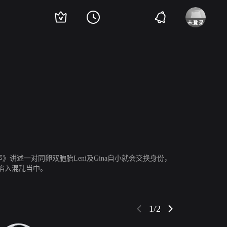
塔克
丹尼尔·逊亚塔
查尔斯·格林
Perry Smith
Deja Dee
Ethan McDowell
《双胞回声》讲述一对同卵双胞胎Leni及Gina自小就会交换身份，
陷入混乱当中。
1/2