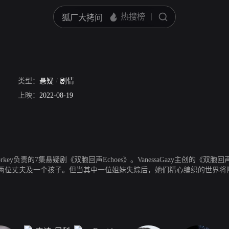
类型：
悬疑
/
剧情
上映：
迈克尔·奥尼尔
2022-08-19
麦迪·尼科尔斯
David Schifter
马特·波莫
乔纳森·
ianYorkey负责的7集悬疑剧《双胞回声Echoes》。VanessaGazy主创的
两位丈夫及一个孩子。但当其中一位姐妹失踪后，她们精心编织的世界将