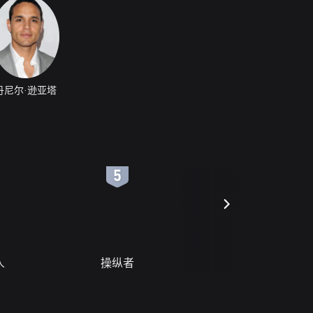
丹尼尔·逊亚塔
6
7
人
操纵者
风月变