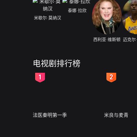
泰娜·拉欣
米歇尔·莫纳汉
西利亚·维斯顿
迈克尔
电视剧排行榜
2
3
法医秦明第一季
米良与麦青