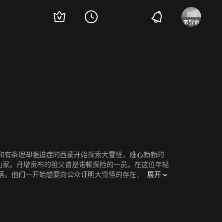
莉和有条理却强迫症的西蒙开始探索大雪怪，雄心勃勃的
山家。丹增贡布的祖父曾是诺顿探险的一员。在这位年轻
展开
落。他们一开始想要向公众证明大雪怪的存在，所以打