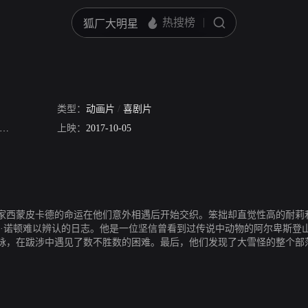
类型：
动画片
/
喜剧片
瑞查·班得瑞
Stephane Crete
上映：
2017-10-05
Lise Castonguay
亚瑟·霍尔顿
科学家西蒙皮卡德的命运在他们意外相遇后开始交织。笨拙却直觉性高的耐
德·诺顿难以辨认的日志。他是一位坚信曾看到过传说中动物的阿尔卑斯登
脉，在跋涉中遇见了数不胜数的困难。最后，他们发现了大雪怪的整个部
此时到来，耐莉和西蒙需要决定他们是否要放弃之前的拍摄……