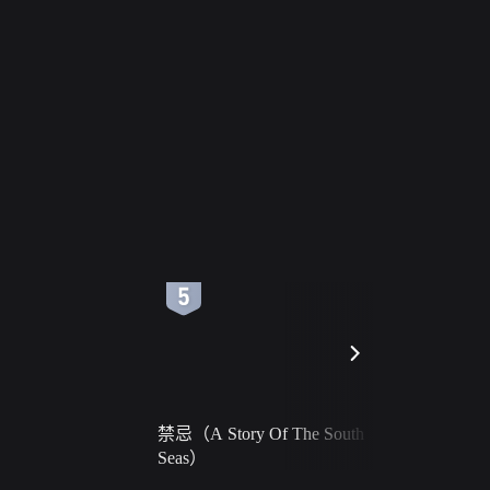
6
7
禁忌（A Story Of The South
火球（Ball 
Seas）