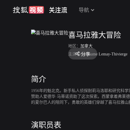
导航
喜马拉雅大冒险
地区：
加拿大
分享
主演：
Guillaume Lemay-Thivierge
简介
1956年的魁北克。新手私人侦探耐莉马洛耶和研究
赞助人爱德华·马蒂诺资助了这次探索。西蒙拿着弗莱
的夏尔巴人的陪同下，勇敢的英雄们穿越了喜马拉雅山
算摄影，耐莉却担心此举会加速大雪怪的毁灭。马蒂诺
演职员表