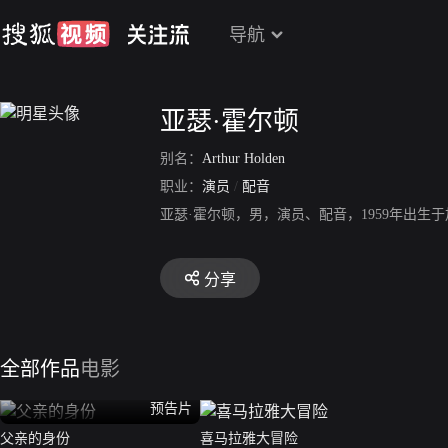
导航
亚瑟·霍尔顿
别名：
Arthur Holden
职业：
演员
/
配音
亚瑟·霍尔顿，男，演员、配音，1959年出生
分享
全部作品
电影
预告片
父亲的身份
喜马拉雅大冒险