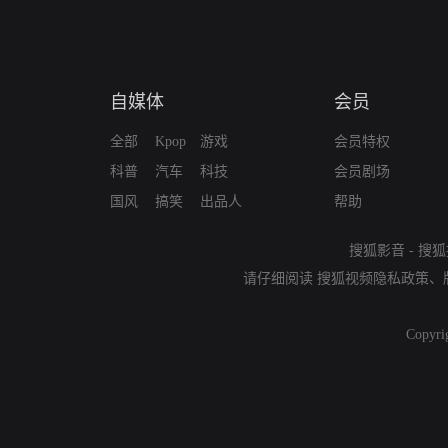
自媒体
会员
全部
Kpop
游戏
会员特权
科普
汽车
科技
会员剧场
国风
搞笑
出品人
帮助
搜狐影音
-
搜狐
请仔细阅读
搜狐视频隐私政策
、
Copyri