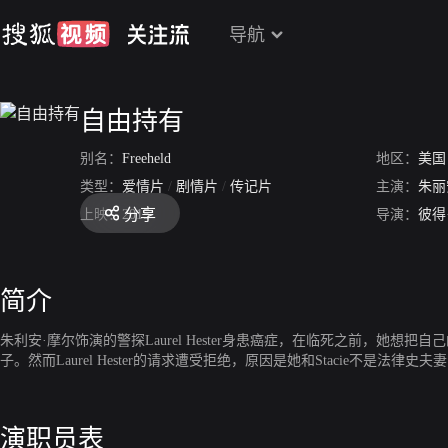
导航
自由持有
别名：
Freeheld
地区：
美国
类型：
爱情片
/
剧情片
/
传记片
主演：
朱丽
分享
上映：
2015
导演：
彼得
简介
朱利安·摩尔饰演的警探Laurel Hester身患癌症，在临死之前，她想把
子。然而Laurel Hester的请求遭受拒绝，原因是她和Stacie不是法律史
演职员表