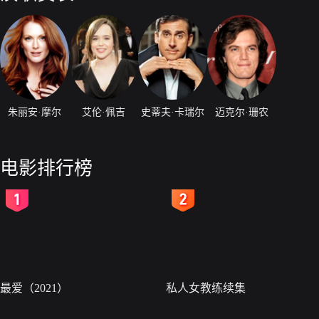
朱丽安·摩尔
艾伦·佩吉
史蒂夫·卡瑞尔
迈克尔·珊农
电影排行榜
2
3
最爱（2021）
私人女教练续集