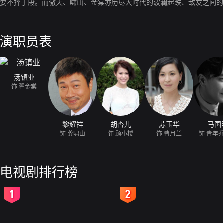
要不择手段。而傲天、啸山、金棠亦历尽大时代的波澜起跌、敌友之间的
演职员表
汤镇业
饰 翟金棠
黎耀祥
胡杏儿
苏玉华
马国
饰 龚啸山
饰 顾小楼
饰 曹月兰
饰 青年
电视剧排行榜
2
3