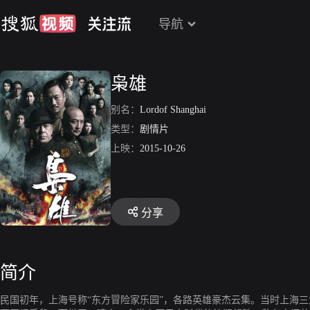
导航
枭雄
别名：
Lordof Shanghai
类型：
剧情片
上映：
2015-10-26
分享
简介
民国初年，上海号称“东方冒险家乐园”，各路英雄豪杰云集。当时上海