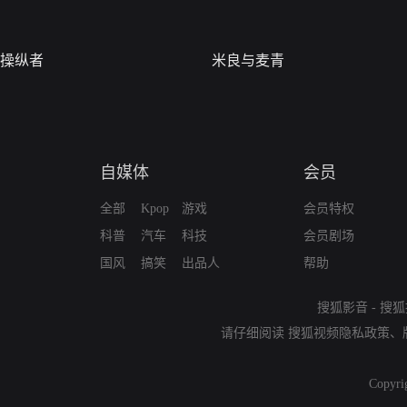
操纵者
米良与麦青
自媒体
会员
全部
Kpop
游戏
会员特权
科普
汽车
科技
会员剧场
国风
搞笑
出品人
帮助
搜狐影音
-
搜狐
请仔细阅读
搜狐视频隐私政策
、
Copyri