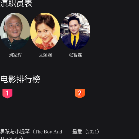
演职员表
刘家辉
文颂娴
张智霖
电影排行榜
2
3
男孩与小提琴（The Boy And
最爱（2021）
The Violin）