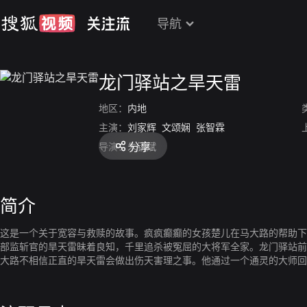
导航
龙门驿站之旱天雷
地区：
内地
主演：
刘家辉
文颂娴
张智霖
分享
导演：
朱锐斌
简介
这是一个关于宽容与救赎的故事。疯疯癫癫的女孩楚儿在马大路的帮助下
部监斩官的旱天雷昧着良知，千里追杀被冤屈的大将军全家。龙门驿站前
大路不相信正直的旱天雷会做出伤天害理之事。他通过一个通灵的大师回
只是楚儿又不见了……