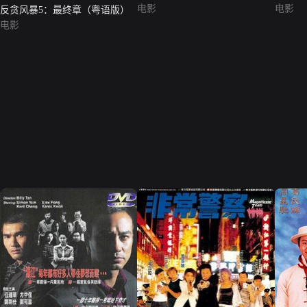
电影
电影
反贪风暴5：最终章（粤语版）
电影