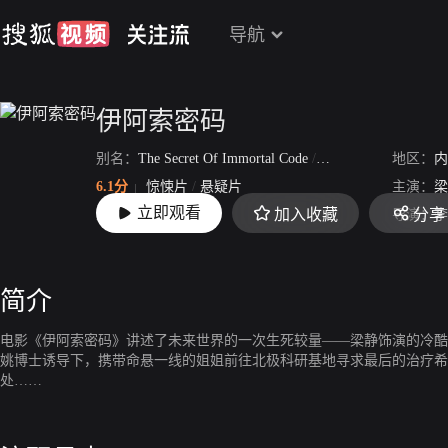
导航
伊阿索密码
别名：
The Secret Of Immortal Code
/
北极
地区：
内
6.1分
惊悚片
/
悬疑片
主演：
梁
立即观看
加入收藏
分享
上映：
2018-06-22
导演：
李
简介
电影《伊阿索密码》讲述了未来世界的一次生死较量——梁静饰演的冷酷
姚博士诱导下，携带命悬一线的姐姐前往北极科研基地寻求最后的治疗希
处……