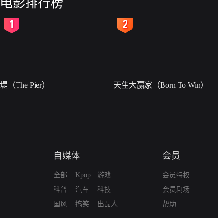
电影排行榜
2
3
堤（The Pier）
天生大赢家（Born To Win）
自媒体
会员
全部
Kpop
游戏
会员特权
科普
汽车
科技
会员剧场
国风
搞笑
出品人
帮助