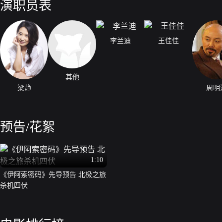
演职员表
李兰迪
王佳佳
其他
梁静
周明
预告/花絮
1:10
《伊阿索密码》先导预告 北极之旅
杀机四伏