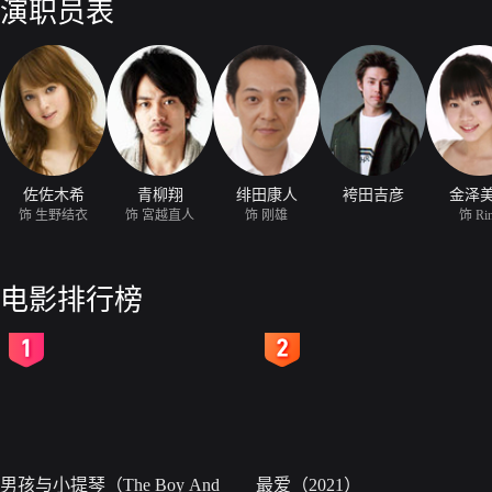
演职员表
佐佐木希
青柳翔
绯田康人
袴田吉彦
金泽
饰 生野结衣
饰 宮越直人
饰 刚雄
饰 Ri
电影排行榜
2
3
男孩与小提琴（The Boy And
最爱（2021）