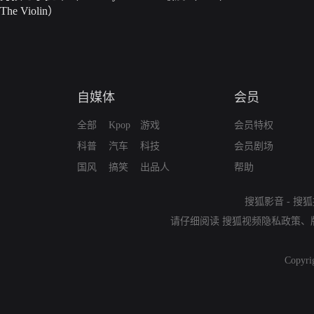
The Violin）
自媒体
会员
全部
Kpop
游戏
会员特权
科普
汽车
科技
会员剧场
国风
搞笑
出品人
帮助
搜狐影音
-
搜狐
请仔细阅读
搜狐视频隐私政策
、
Copyri