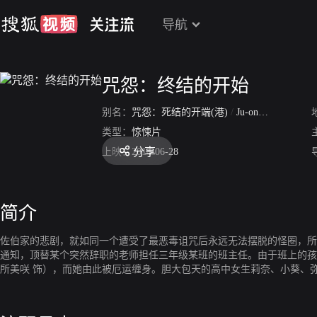
导航
咒怨：终结的开始
别名：
咒怨：死结的开端(港)
/
Ju-on: Owari no Hajimari
类型：
惊悚片
分享
上映：
2014-06-28
简介
佐伯家的悲剧，就如同一个遭受了最恶毒诅咒后永远无法摆脱的怪圈，所
通知，顶替某个突然辞职的老师担任三年级某班的班主任。由于班上的孩
所美咲 饰），而她由此被厄运缠身。胆大包天的高中女生莉奈、小葵、弥生
定为此付出惨痛的代价。咒怨的力量如影随形，难以消除，每个人都只能