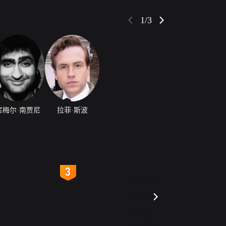
9年5月17日北美上映。
1/3
库梅尔·南贾尼
拉菲·斯波
4
5