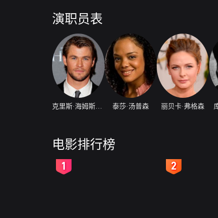
演和主演正在挑选中。据悉，这部未定名新片已定档201
演职员表
克里斯·海姆斯沃斯
泰莎·汤普森
丽贝卡·弗格森
电影排行榜
2
3