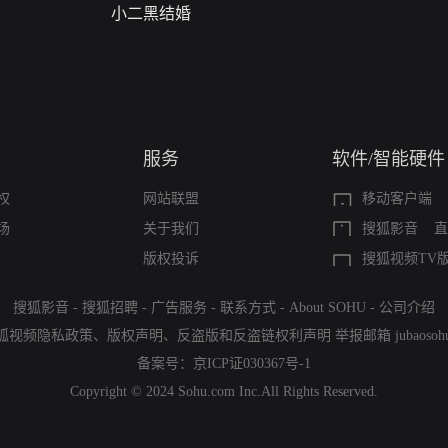
小二黑结婚
禁忌（A Story Of
Seas）
服务
软件/智能硬件
权
网站联盟
移动客户端
场
关于我们
搜狐影音
直
版权投诉
搜狐视频TV
搜狐影音
-
搜狐招聘
-
广告服务
-
联系方式
-
About SOHU
-
公司介绍
狐视频隐私政策
、
版权声明
、
反盗版和反盗链权利声明
举报邮箱
jubaoso
备案号：
京ICP证030367号-1
Copyright © 2024 Sohu.com Inc.All Rights Reserved.