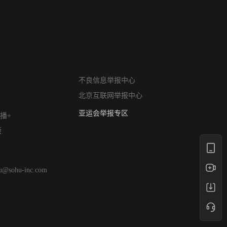
 The South
战斗里成长
私人女教练续
网络暴力有害信息举报
不良信息举报中心
12318 文化市场举报
北京互联网举报中心
算法推荐专项举报
亚运会举报专区
播+
涉历史虚无举报
版
网络谣言信息专项
涉政举报入口
涉未成年人举报
hu@sohu-inc.com
清朗自媒体乱象举报
涉民族宗教有害信息举报
清朗·生活服务类内容举报
清朗春节网络环境整治