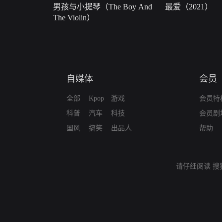
男孩与小提琴（The Boy And
最爱（2021）
The Violin）
自媒体
会员
全部
Kpop
游戏
会员特
科普
汽车
科技
会员剧
国风
搞笑
出品人
帮助
请仔细阅读
搜