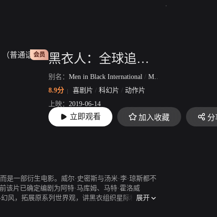
会员
黑衣人：全球追缉（Men in Black International）（普通话版）
别名：
Men in Black International
/
MIB星际战警：跨国行动(台)
地区：
8.9分
喜剧片
/
科幻片
/
动作片
主演：
上映：
2019-06-14
导演：
立即观看
加入收藏
分
片长：
115分13秒
而是一部衍生电影。威尔·史密斯与汤米·李·琼斯都不
该片已确定编剧为阿特·马库姆、马特·霍洛威
展开
科幻风，拓展原系列世界观，讲黑衣组织星际移民局的
奇古怪的外星朋友。斯皮尔伯格挂名执行制作人，而导