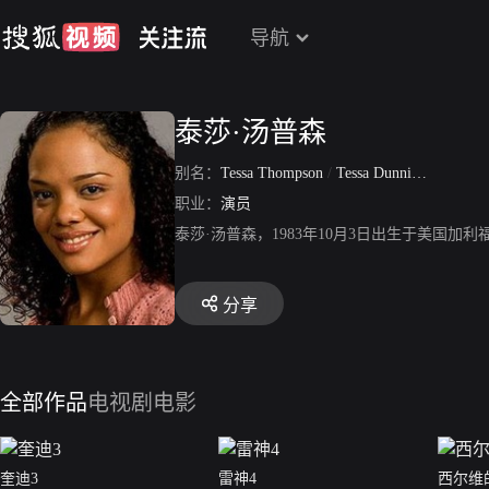
导航
泰莎·汤普森
别名：
Tessa Thompson
/
Tessa Dunnington
职业：
演员
泰莎·汤普森，1983年10月3日出生于美国
分享
全部作品
电视剧
电影
奎迪3
雷神4
西尔维