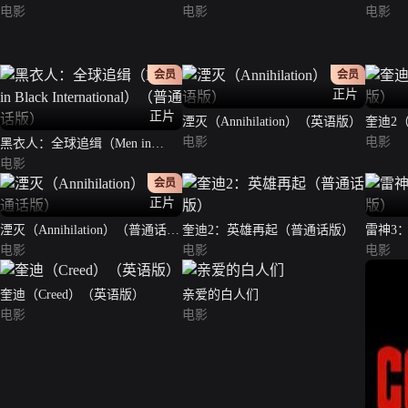
电影
电影
电影
会员
会员
正片
正片
湮灭（Annihilation）（英语版）
奎迪2（
电影
电影
黑衣人：全球追缉（Men in
Black International）（普通话
电影
版）
会员
正片
湮灭（Annihilation）（普通话
奎迪2：英雄再起（普通话版）
雷神3
版）
电影
电影
电影
奎迪（Creed）（英语版）
亲爱的白人们
电影
电影