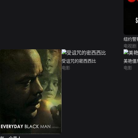
纽约警
电视剧
受诅咒的密西西比
美艳僵
电影
电影