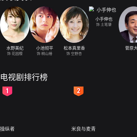
小手伸也
饰 土笔肇
水野美纪
小池彻平
松本真里香
菅原
饰 花园樱
饰 桐山椿
饰 空野杏
电视剧排行榜
2
3
操纵者
米良与麦青