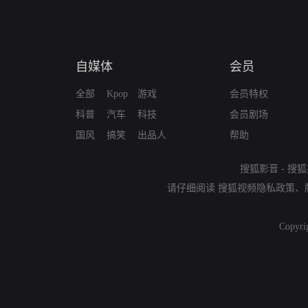
自媒体
会员
全部
Kpop
游戏
会员特权
科普
汽车
科技
会员剧场
国风
搞笑
出品人
帮助
搜狐影音
-
搜狐
请仔细阅读
搜狐视频隐私政策
、
Copyri