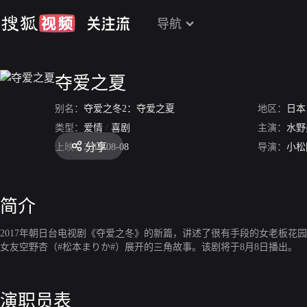
导航
夺爱之夏
别名：
夺爱之冬2：夺爱之夏
地区：
日本
类型：
爱情
/
喜剧
主演：
水野
分享
上映：
2019-08-08
导演：
小松
简介
2017年朝日台电视剧《夺爱之冬》的新篇，讲述了很有手段的女老板花
女友空野杏（#松本まりか#）展开的三角故事。该剧将于8月8日播出。
演职员表