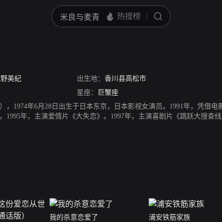
水野美紀
出生地：
香川县高松市
星座：
巨蟹座
no），1974年6月28日出生于日本东京，日本影视女演员。1991年，凭借电影《Ku
1995年，主演爱情片《大失恋》。1997年，主演喜剧片《跳跃大搜查线
生》，在片中饰演村田佐千绘。2001年，参演剧情片《女主播》。2002
锁彩虹桥》。2005年，主演动作片《交涉人·真下正义》。2007年，参
那片天空》。2009年，主演动作片《蝎子》。2014年，主演医疗剧《白
。2017年，主演爱情剧《夺爱之冬》。2018年，参演剧情片《跟爷爷说再见
我的杀意恋爱了
浦安铁筋家族