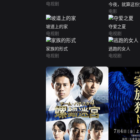
电视剧
今夜，就算这份
失（普通话版）
电影
坡道上的家
夺爱之夏
电视剧
电视剧
家族的形式
逃跑的女人
电视剧
电视剧