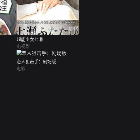
超能少女七濑
电视剧
恋人狙击手：剧场版
电影