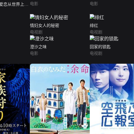
电影
电影
爱恋从世界上消
情妇女人的秘密
绯红
电视剧
电视剧
澄沙之味
回家的锁匙
电影
电视剧