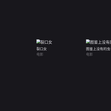
裂口女
图鉴上没有的虫
电影
电影