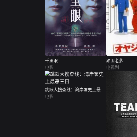
千里眼
顽固老爹
电影
电视剧
跳跃大搜查线：湾岸署史上最恶
三日
电影