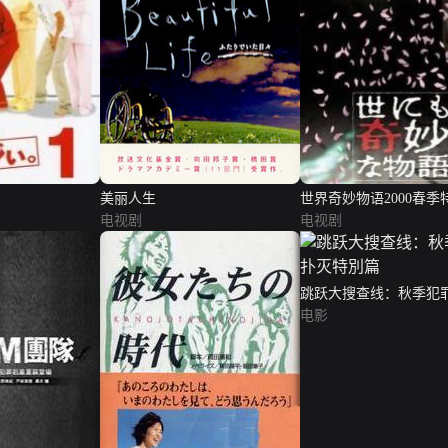
美丽人生
世界奇妙物语2000春季
电视剧
电视剧
跳跃大搜查线：秋季犯
別篇
电影