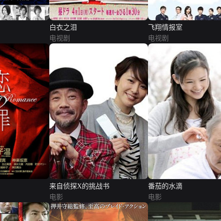
白衣之泪
飞翔情报室
电视剧
电视剧
来自侦探X的挑战书
番茄的水滴
电影
电影