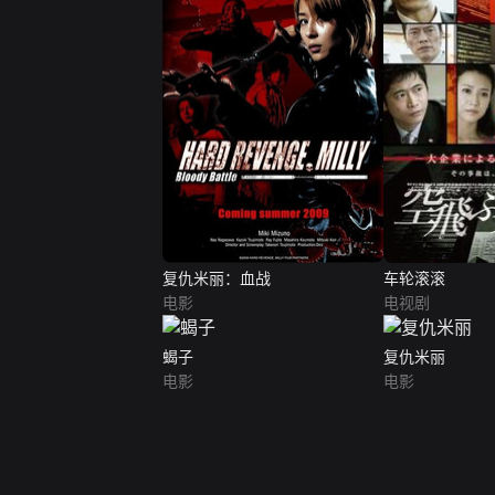
复仇米丽：血战
车轮滚滚
电影
电视剧
蝎子
复仇米丽
电影
电影