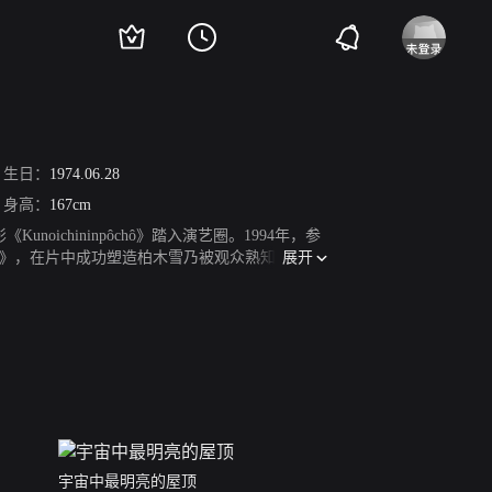
生日：
1974.06.28
身高：
167cm
noichininpôchô》踏入演艺圈。1994年，参
展开
》，在片中成功塑造柏木雪乃被观众熟知。2000
年，主演爱情剧《初体验》。2003年，参演动作
演恐怖片《裂口女》，尝试塑造多种角色。2008
色的光荣》。2015年，参演TBS台木九档温情日
》。2021年1月21日，参演的电视剧《虹色病历
宇宙中最明亮的屋顶