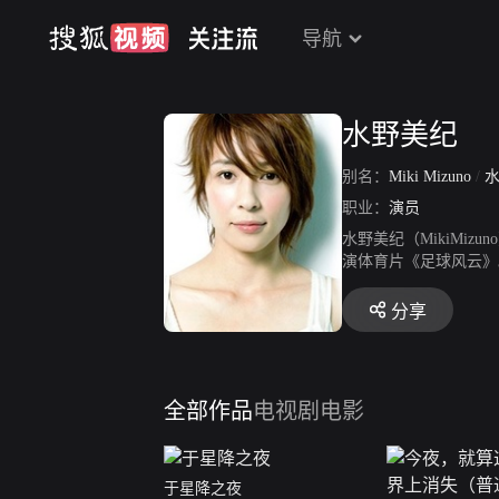
导航
水野美纪
别名：
Miki Mizuno
/
职业：
演员
水野美纪（MikiMizu
演体育片《足球风云》。
年，主演爱情剧《美丽人
片《跳跃大搜查线2：封
分享
年，参演剧情片《还记得
剧《37.5℃的眼泪》
簿》播出。
全部作品
电视剧
电影
于星降之夜