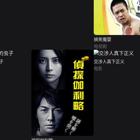
搞笑魔婴
电视剧
子
交涉人真下正义
电影