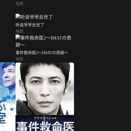
电影
听说爷爷去世了
电影
事件救命医2～IMATの奇跡～
电影