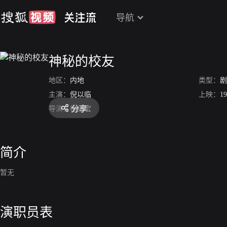
导航
神秘的校友
地区：
内地
类型：
剧
主演：
倪以临
上映：
19
分享
导演：
徐纪宏
简介
暂无
演职员表