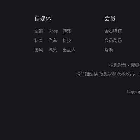
自媒体
会员
全部
Kpop
游戏
会员特权
科普
汽车
科技
会员剧场
国风
搞笑
出品人
帮助
搜狐影音
-
搜狐
请仔细阅读
搜狐视频隐私政策
、
Copyri