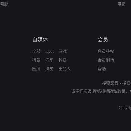
电影
电影
自媒体
会员
全部
Kpop
游戏
会员特权
科普
汽车
科技
会员剧场
国风
搞笑
出品人
帮助
搜狐影音
-
搜狐
请仔细阅读
搜狐视频隐私政策
、
Copyri