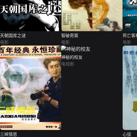
天朝国库之谜
智破奇案
死亡客
电影
电影
电影
神秘的校友
电视剧
三峡情思
心弦