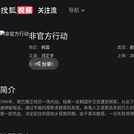
导航
非官方行动
地区：
韩国
类型：
剧
主演：
河正宇
上映：
20
分享
导演：
金成勋
简介
1986年，黎巴嫩正经历一场内战，结果一名韩国外交官遭到绑架，从此
通神秘电话，通过专属的摩斯求救密码发现，来电人正是那名失踪已久的
借一腔热血，决定前往异国他乡营救同僚。由于事关敏感，一旦失败将带
联络了当地中间人，谁知刚刚降落机场，便被黎巴嫩的军警盯上了，甚至