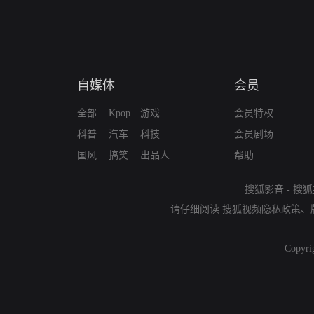
自媒体
会员
全部
Kpop
游戏
会员特权
科普
汽车
科技
会员剧场
国风
搞笑
出品人
帮助
搜狐影音
-
搜狐
请仔细阅读
搜狐视频隐私政策
、
Copyri