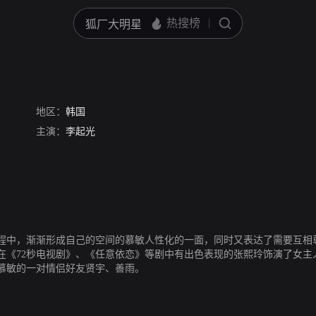
地区：
韩国
主演：
李起光
程中，渐渐形成自己的空间的慕敏人性化的一面，同时又表达了需要互相
在《72秒电视剧》、《任意依恋》等剧中有出色表现的张熙玲饰演了女主
慕敏的一对情侣好友贤宇、善雨。