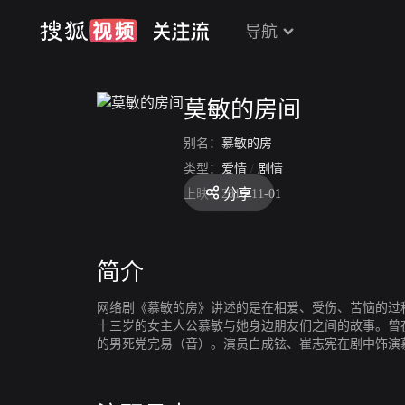
导航
莫敏的房间
别名：
慕敏的房
类型：
爱情
/
剧情
分享
上映：
2016-11-01
简介
网络剧《慕敏的房》讲述的是在相爱、受伤、苦恼的过
十三岁的女主人公慕敏与她身边朋友们之间的故事。曾
的男死党完易（音）。演员白成铉、崔志宪在剧中饰演