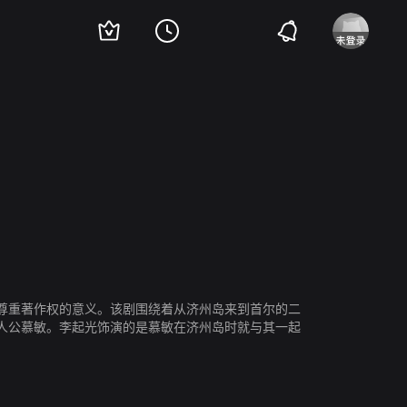
尊重著作权的意义。该剧围绕着从济州岛来到首尔的二
人公慕敏。李起光饰演的是慕敏在济州岛时就与其一起