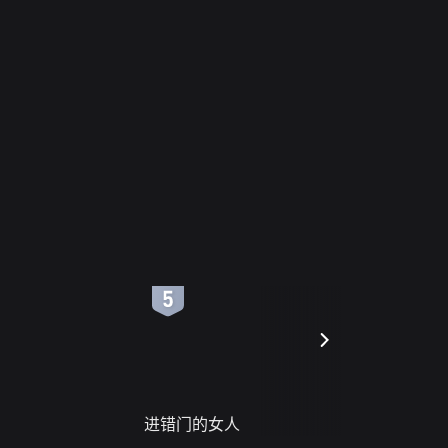
6
7
进错门的女人
请君入梦