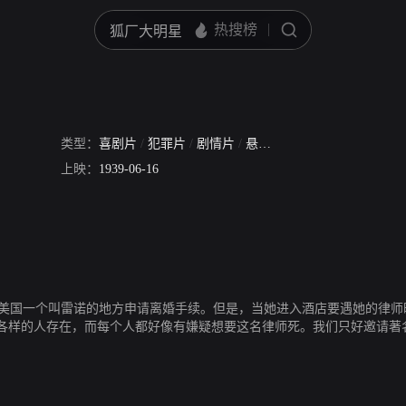
类型：
喜剧片
/
犯罪片
/
剧情片
/
悬疑片
/
惊悚片
上映：
1939-06-16
婚。她到美国一个叫雷诺的地方申请离婚手续。但是，当她进入酒店要遇她的
各样的人存在，而每个人都好像有嫌疑想要这名律师死。我们只好邀请著