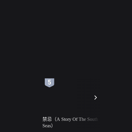
6
7
禁忌（A Story Of The South
火球（Ball 
Seas）