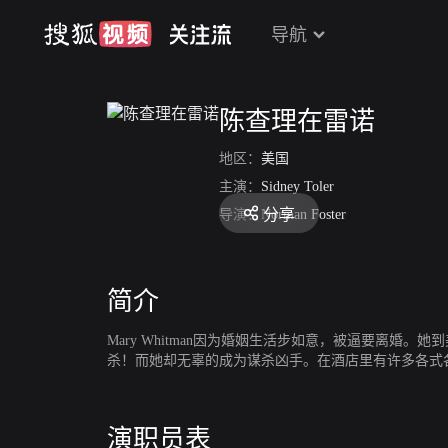
导航
陈查理在雷诺
地区：
美国
主演：
Sidney Toler
分享
导演：
Norman Foster
简介
Mary Whitman因为婚姻生活步如意，被逼要离
杀！而她却无辜的成为谋杀凶手。在酒店里有许多各式
演职员表