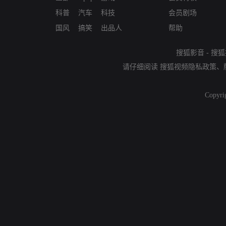
科普
汽车
科技
会员剧场
国风
搞笑
出品人
帮助
搜狐影音
-
搜狐
请仔细阅读
搜狐视频隐私政策
、
Copyri