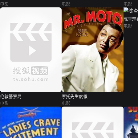
电影
电影
电影
陈查理
电影
伦敦警察局
摩托先生度假
电影
电影