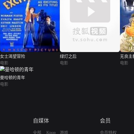
女士渴望冒险
绿灯之后
无良主
电影
电影
电影
曼哈顿的青年
电影
自媒体
会员
全部
Kpop
游戏
会员特权