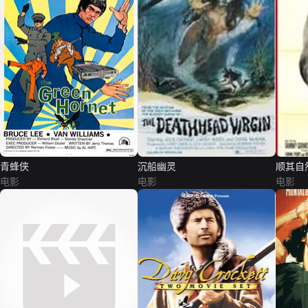
青蜂侠
沉船幽灵
顺其自
电影
电影
电影