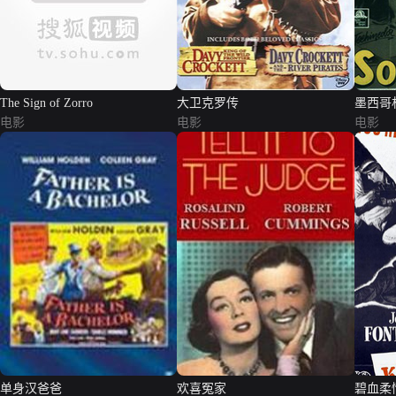
The Sign of Zorro
大卫克罗传
墨西哥
电影
电影
电影
单身汉爸爸
欢喜冤家
碧血柔