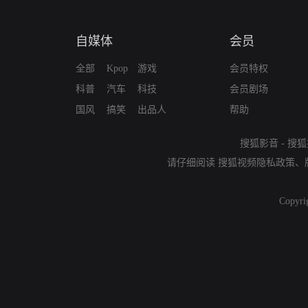
自媒体
会员
全部
Kpop
游戏
会员特权
科普
汽车
科技
会员剧场
国风
搞笑
出品人
帮助
搜狐影音
-
搜狐
请仔细阅读
搜狐视频隐私政策
、
Copyri