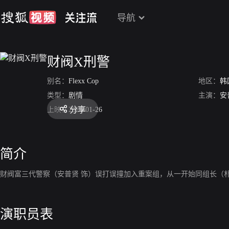
导航
财阀X刑警
别名：
Flexx Cop
地区：
韩
类型：
剧情
主演：
安
分享
上映：
2024-01-26
简介
财阀富三代警察（安普贤 饰）误打误撞加入重案组，从一开始同组长（
演职员表