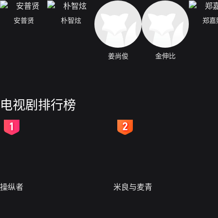
安普贤
朴智炫
郑嘉
姜尚俊
金伸比
电视剧排行榜
2
3
操纵者
米良与麦青